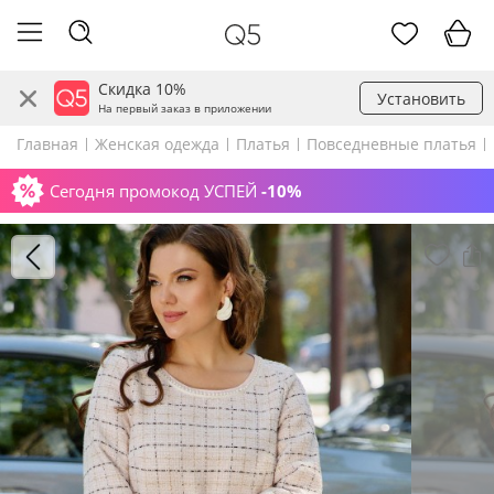
Скидка 10%
Установить
На первый заказ в приложении
Главная
Женская одежда
Платья
Повседневные платья
Сегодня промокод УСПЕЙ
-10%