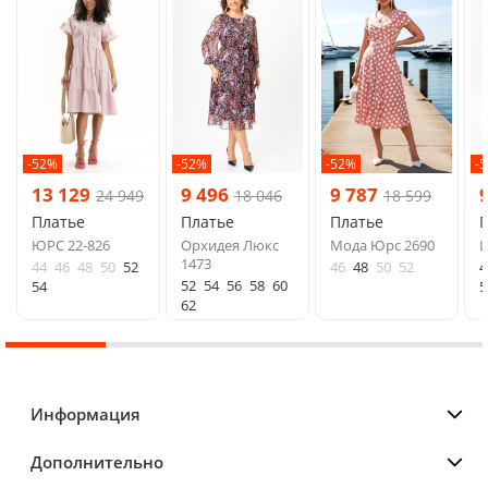
-52%
-52%
-52%
-
13 129
9 496
9 787
24 949
18 046
18 599
Платье
Платье
Платье
ЮРС 22-826
Орхидея Люкс
Мода Юрс 2690
L
1473
44
46
48
50
52
46
48
50
52
4
52
54
56
58
60
54
5
62
Информация
Дополнительно