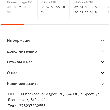
Bonna Image 954
Vi Oro 1183
NikVa н1038
Т
48
50
52
54
56
50
52
54
56
58
42
44
46
48
50
4
58
60
52
54
56
58
60
5
Информация
Дополнительно
Отзывы о нас
О нас
Наши реквизиты
ООО "Ты прекрасна" Адрес: РБ, 224030, г. Брест, ул.
Ясеневая, д. 5/2 к. 41
Тел.: +375297332555