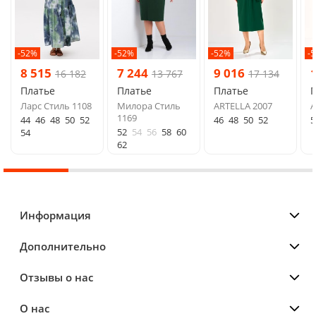
-52%
-52%
-52%
-
8 515
7 244
9 016
16 182
13 767
17 134
Платье
Платье
Платье
Ларс Стиль 1108
Милора Стиль
ARTELLA 2007
A
1169
44
46
48
50
52
46
48
50
52
5
52
54
56
58
60
54
62
Информация
Дополнительно
Отзывы о нас
О нас