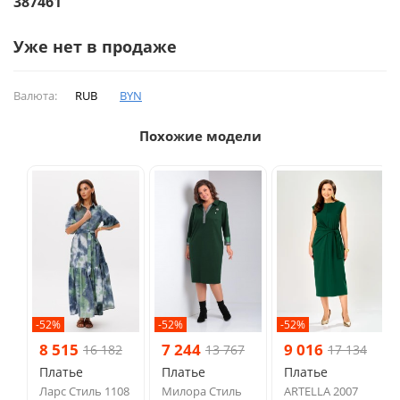
387461
Уже нет в продаже
Валюта:
RUB
BYN
Похожие модели
-52%
-52%
-52%
8 515
7 244
9 016
16 182
13 767
17 134
Платье
Платье
Платье
Ларс Стиль 1108
Милора Стиль
ARTELLA 2007