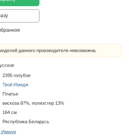
разу
збранное
оделей данного производителя невозможна.
усское
2395 голубое
Твой Имидж
Платье
вискоза 87%, полиэстер 13%
164 см
Республика Беларусь
й Имидж