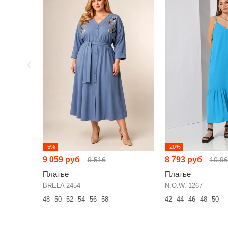
-5%
-20%
9 059 руб
8 793 руб
9 516
10 9
Платье
Платье
BRELA 2454
N.O.W. 1267
48
50
52
54
56
58
42
44
46
48
50