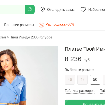
Отследить заказ
Избранно
Распродажа -50%
Большие размеры
атья
>
Твой Имидж 2395 голубое
Платье Твой Им
8 236
руб
Выберите размер:
46
48
50
Таблица размеров
Та
Добавить в 