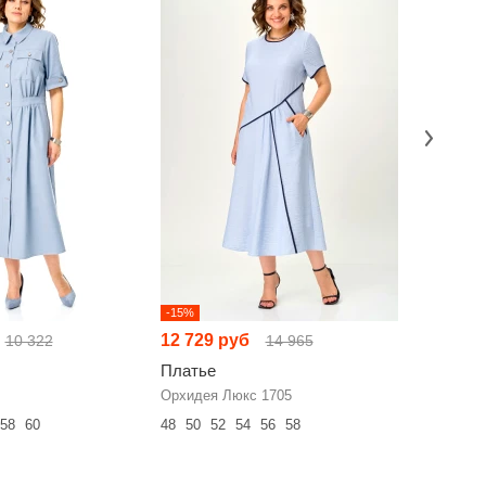
-15%
-13%
12 729 руб
9 204 р
10 322
14 965
Платье
Платье
Орхидея Люкс 1705
ANIDEN 7
58
60
48
50
52
54
56
58
48
50
52