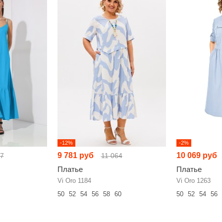
-12%
-2%
9 781 руб
10 069 руб
67
11 064
Платье
Платье
Vi Oro 1184
Vi Oro 1263
50
52
54
56
58
60
50
52
54
56