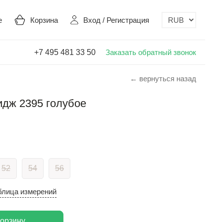
е
Корзина
Вход
/
Регистрация
+7 495 481 33 50
Заказать обратный звонок
← вернуться назад
идж 2395 голубое
52
54
56
блица измерений
корзину