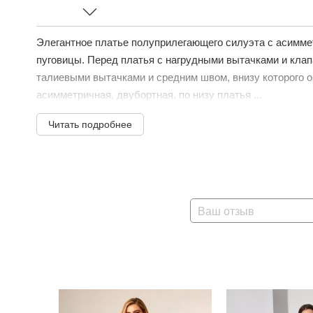
Элегантное платье полуприлегающего силуэта с асиммет
пуговицы. Перед платья с нагрудными вытачками и клап
талиевыми вытачками и средним швом, внизу которого 
асимметричная, двубортная, по низу платья ...
Читать подробнее
Ваш отзыв