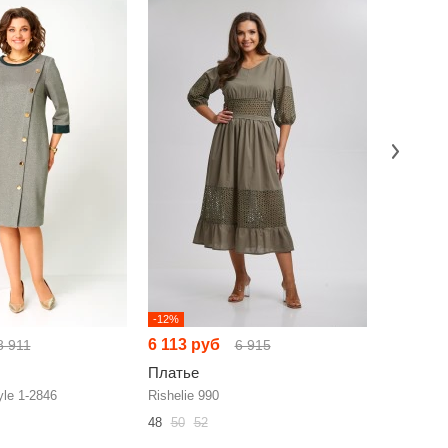
-12%
-18%
6 113 руб
8 575 р
8 911
6 915
Платье
Платье
le 1-2846
Rishelie 990
AMUAR 1
48
50
52
50
52
54