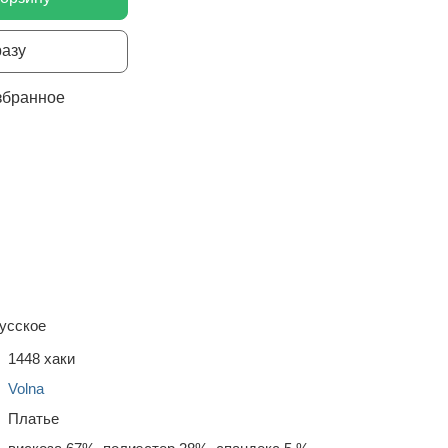
разу
збранное
усское
1448 хаки
Volna
Платье