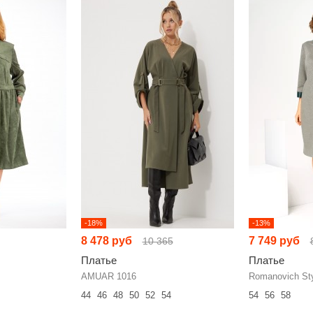
-18%
-13%
8 478 руб
7 749 руб
10 365
Платье
Платье
AMUAR 1016
Romanovich Sty
44
46
48
50
52
54
54
56
58