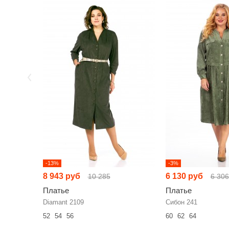
-13%
-3%
8 943 руб
6 130 руб
10 285
6 306
Платье
Платье
Diamant 2109
Сибон 241
52
54
56
60
62
64