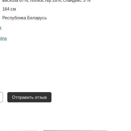
вискоза 67%, полиэстер 28%, спандекс 5 %
164 см
Республика Беларусь
a
lna
Отправить отзыв