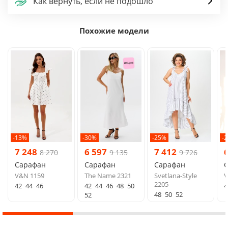
Как вернуть, если не подошло
Похожие модели
-13%
-30%
-25%
-
7 248
6 597
7 412
8 270
9 135
9 726
Сарафан
Сарафан
Сарафан
V&N 1159
The Name 2321
Svetlana-Style
V
2205
42
44
46
42
44
46
48
50
4
48
50
52
52