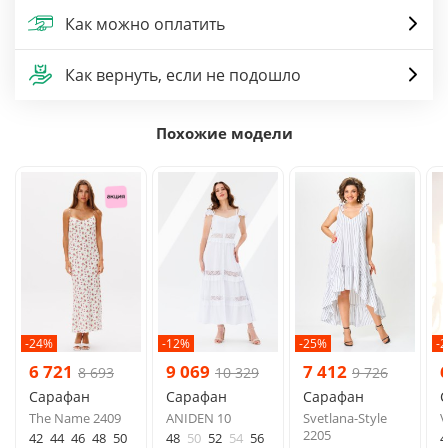
Как можно оплатить
Как вернуть, если не подошло
Похожие модели
-24%
-12%
-25%
-
6 721
9 069
7 412
8 693
10 329
9 726
Сарафан
Сарафан
Сарафан
The Name 2409
ANIDEN 10
Svetlana-Style
V
2205
42
44
46
48
50
48
50
52
54
56
4