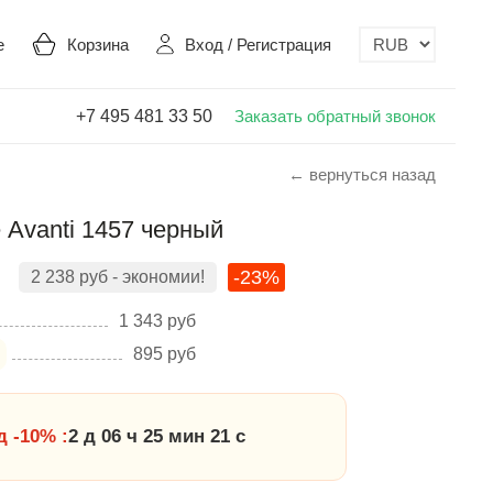
е
Корзина
Вход
/
Регистрация
+7 495 481 33 50
Заказать обратный звонок
← вернуться назад
 Avanti 1457 черный
-23%
2 238
руб
- экономии!
1 343
руб
895
руб
 -10% :
2 д 06 ч 25 мин 20 с