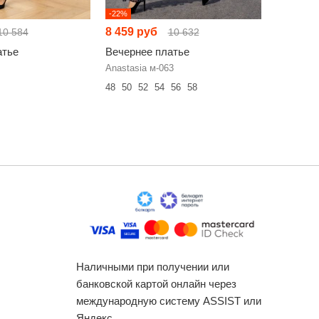
-22%
-30%
8 459 руб
11 430 
10 584
10 632
атье
Вечернее платье
Вечерне
Anastasia м-063
N.O.W. 1
48
50
52
54
56
58
42
44
46
Наличными при получении или
банковской картой онлайн через
международную систему ASSIST или
Яндекс.