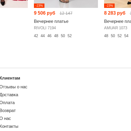
-23%
-23%
9 506 руб
8 283 руб
12 147
Вечернее платье
Вечернее пл
RIVOLI 7194
AMUAR 1073
42
44
46
48
50
52
48
50
52
54
Клиентам
Отзывы о нас
Доставка
Оплата
Возврат
О нас
Контакты