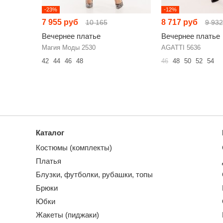
-23%
-12%
7 955 руб
8 717 руб
10 165
9 932
Вечернее платье
Вечернее платье
Магия Моды 2530
AGATTI 5636
42
44
46
48
46
48
50
52
54
Каталог
Костюмы (комплекты)
Платья
Блузки, футболки, рубашки, топы
Брюки
Юбки
Жакеты (пиджаки)