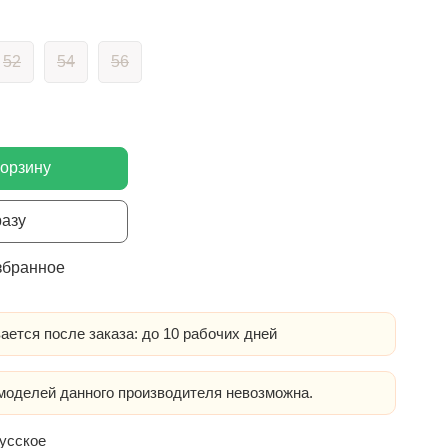
52
54
56
корзину
разу
збранное
ается после заказа: до 10 рабочих дней
оделей данного производителя невозможна.
усское