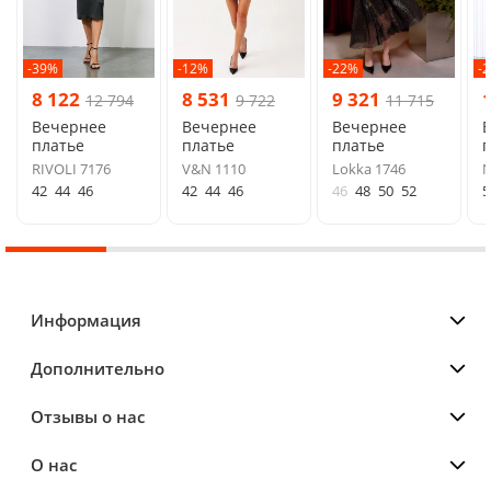
-39%
-12%
-22%
-
8 122
8 531
9 321
12 794
9 722
11 715
Вечернее
Вечернее
Вечернее
платье
платье
платье
п
RIVOLI 7176
V&N 1110
Lokka 1746
N
42
44
46
42
44
46
46
48
50
52
5
Информация
Дополнительно
Отзывы о нас
О нас