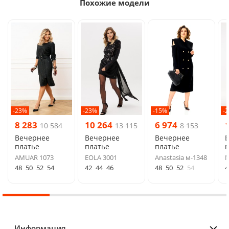
Похожие модели
-23%
-23%
-15%
-
8 283
10 264
6 974
10 584
13 115
8 153
Вечернее
Вечернее
Вечернее
платье
платье
платье
п
AMUAR 1073
EOLA 3001
Anastasia м-1348
N
48
50
52
54
42
44
46
48
50
52
54
4
Информация