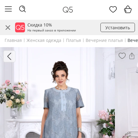
Скидка 10%
Установить
На первый заказ в приложении
Главная
Женская одежда
Платья
Вечерние платья
Вече