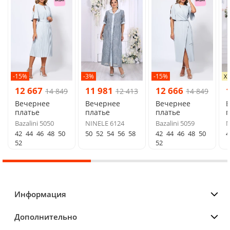
-15%
-3%
-15%
Х
12 667
11 981
12 666
14 849
12 413
14 849
Вечернее
Вечернее
Вечернее
платье
платье
платье
п
Bazalini 5050
NINELE 6124
Bazalini 5059
N
42
44
46
48
50
50
52
54
56
58
42
44
46
48
50
4
52
52
Информация
Дополнительно