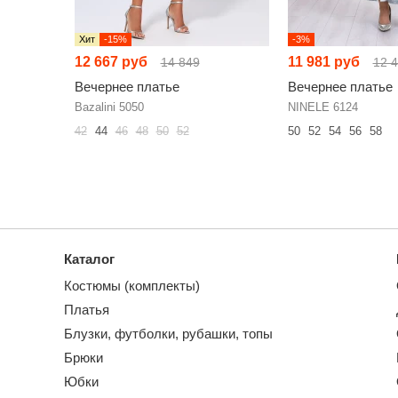
Хит
-15%
-3%
12 667 руб
11 981 руб
14 849
12 
Вечернее платье
Вечернее платье
Bazalini 5050
NINELE 6124
42
44
46
48
50
52
50
52
54
56
58
Каталог
Костюмы (комплекты)
Платья
Блузки, футболки, рубашки, топы
Брюки
Юбки