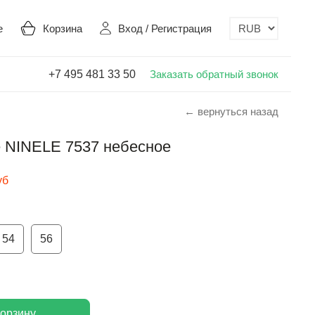
е
Корзина
Вход
/
Регистрация
+7 495 481 33 50
Заказать обратный звонок
← вернуться назад
е NINELE 7537 небесное
уб
54
56
корзину