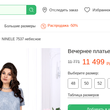
Отследить заказ
Избранно
Распродажа -50%
Большие размеры
>
NINELE 7537 небесное
Вечернее плать
11 499
11 771
р
Выберите размер:
48
50
52
Таблица размеров
Добавить в 