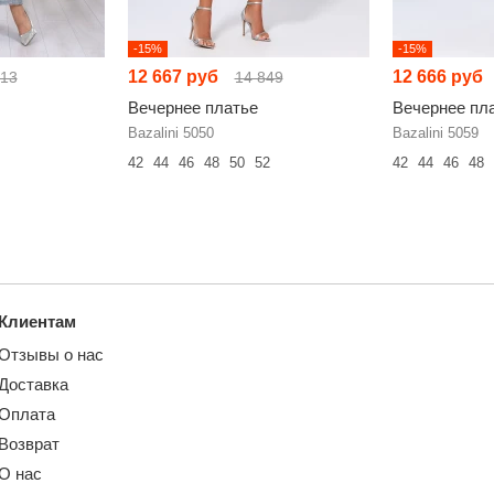
-15%
-15%
12 667 руб
12 666 руб
413
14 849
Вечернее платье
Вечернее пл
Bazalini 5050
Bazalini 5059
42
44
46
48
50
52
42
44
46
48
Клиентам
Отзывы о нас
Доставка
Оплата
Возврат
О нас