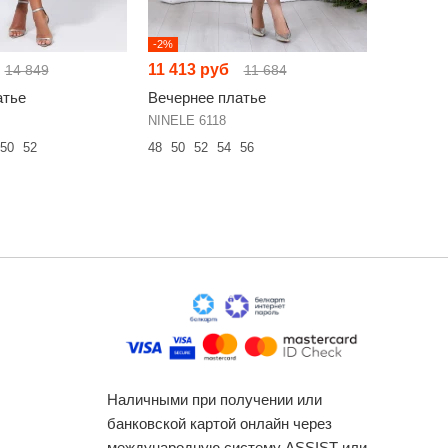
-2%
Хит
-15%
11 413 руб
12 666 
14 849
11 684
атье
Вечернее платье
Вечерне
NINELE 6118
Bazalini 5
50
52
48
50
52
54
56
42
44
46
Наличными при получении или
банковской картой онлайн через
международную систему ASSIST или