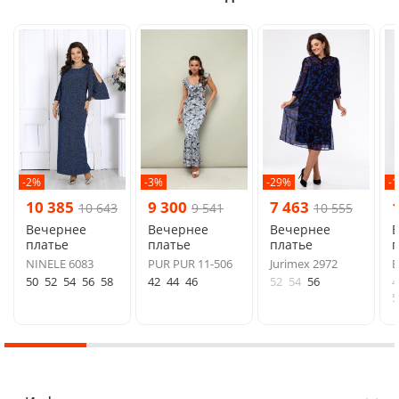
-2%
-3%
-29%
-
10 385
9 300
7 463
10 643
9 541
10 555
Вечернее
Вечернее
Вечернее
платье
платье
платье
п
NINELE 6083
PUR PUR 11-506
Jurimex 2972
B
50
52
54
56
58
42
44
46
52
54
56
4
5