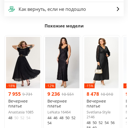
Как вернуть, если не подошло
Похожие модели
-18%
-12%
-15%
-
7 955
9 236
8 478
9 731
10 551
10 010
Вечернее
Вечернее
Вечернее
платье
платье
платье
п
Anastasia 1085
LeNata 16464
Svetlana-Style
M
2146
48
50
52
54
44
46
48
50
52
4
48
50
52
54
56
54
5
58
60