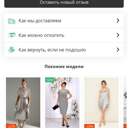
Оставить новый отзыв
Как мы доставляем
Как можно оплатить
Как вернуть, если не подошло
Похожие модели
NEW
-22%
-28%
-