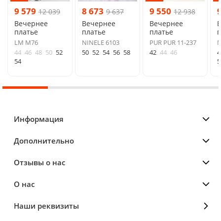
9 579
8 673
9 550
12 039
9 637
12 938
Вечернее
Вечернее
Вечернее
платье
платье
платье
п
LM М76
NINELE 6103
PUR PUR 11-237
N
44
46
48
50
52
50
52
54
56
58
42
44
46
4
54
5
Информация
Дополнительно
Отзывы о нас
О нас
Наши реквизиты