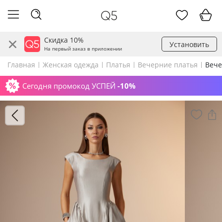
Скидка 10%
Установить
На первый заказ в приложении
Главная
Женская одежда
Платья
Вечерние платья
Вече
Сегодня промокод УСПЕЙ
-10%