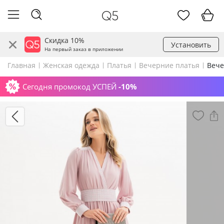
Скидка 10%
Установить
На первый заказ в приложении
Главная
Женская одежда
Платья
Вечерние платья
Вече
Сегодня промокод УСПЕЙ
-10%