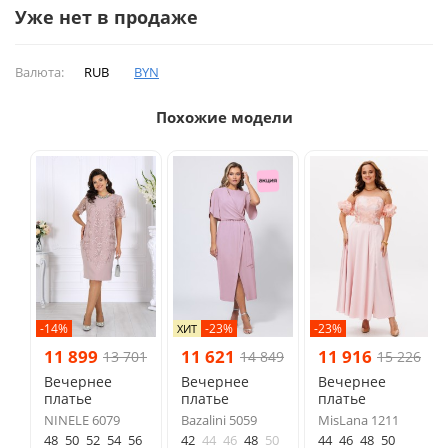
Уже нет в продаже
Валюта:
RUB
BYN
Похожие модели
-14%
-23%
-23%
ХИТ
11 899
11 621
11 916
13 701
14 849
15 226
Вечернее
Вечернее
Вечернее
платье
платье
платье
NINELE 6079
Bazalini 5059
MisLana 1211
48
50
52
54
56
42
44
46
48
50
44
46
48
50