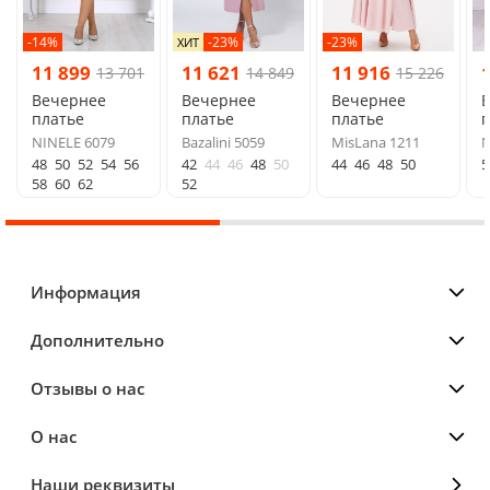
-14%
-23%
-23%
ХИТ
11 899
11 621
11 916
13 701
14 849
15 226
Вечернее
Вечернее
Вечернее
платье
платье
платье
п
NINELE 6079
Bazalini 5059
MisLana 1211
N
48
50
52
54
56
42
44
46
48
50
44
46
48
50
5
58
60
62
52
Информация
Дополнительно
Отзывы о нас
О нас
Наши реквизиты