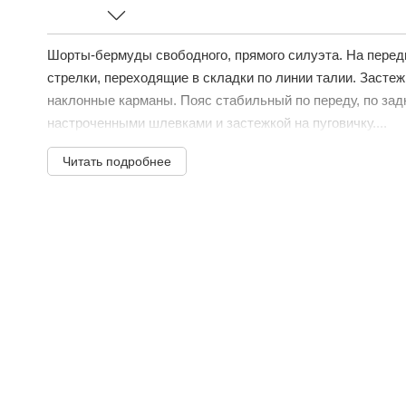
Шорты-бермуды свободного, прямого силуэта. На пере
стрелки, переходящие в складки по линии талии. Застеж
наклонные карманы. Пояс стабильный по переду, по задн
настроченными шлевками и застежкой на пуговичку....
Читать подробнее