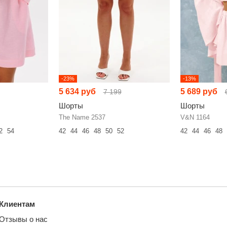
-23%
-13%
5 634 руб
5 689 руб
7 199
Шорты
Шорты
The Name 2537
V&N 1164
2
54
42
44
46
48
50
52
42
44
46
48
Клиентам
Отзывы о нас