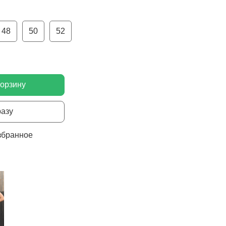
48
50
52
корзину
разу
збранное