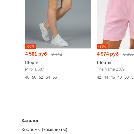
-56%
-23%
4 581 руб
4 974 руб
9 442
6 355
Шорты
Шорты
Mirolia 687
The Name 2389
48
50
52
54
56
42
44
46
48
50
5
Каталог
Костюмы (комплекты)