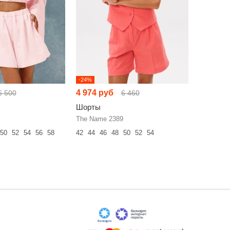
-24%
-23%
4 974 руб
4 631 р
6 500
6 460
Шорты
Шорты
The Name 2389
The Name
50
52
54
56
58
42
44
46
48
50
52
54
42
44
46