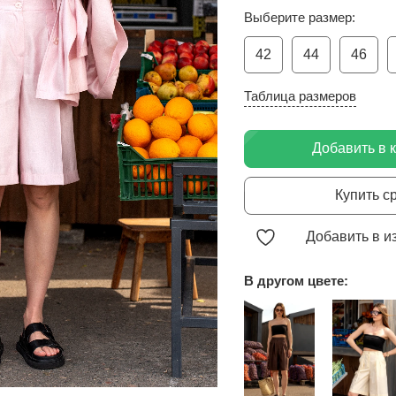
Выберите размер:
42
44
46
Таблица размеров
Добавить в 
Купить с
Добавить в и
В другом цвете: