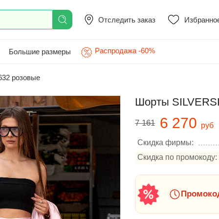
Отследить заказ
Избранно
Распродажа -60%
Большие размеры
632 розовые
Шорты SILVERSP
6 270
7 161
руб
Скидка фирмы:
Скидка по промокоду:
Промокод