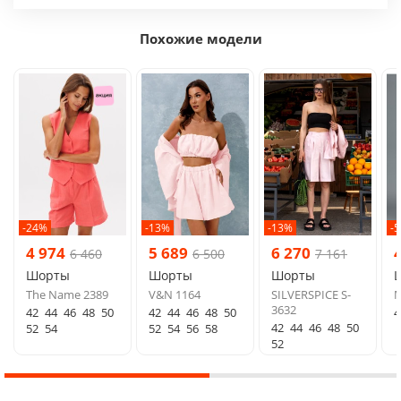
Похожие модели
-24%
-13%
-13%
-
4 974
5 689
6 270
6 460
6 500
7 161
Шорты
Шорты
Шорты
The Name 2389
V&N 1164
SILVERSPICE S-
M
3632
42
44
46
48
50
42
44
46
48
50
4
42
44
46
48
50
52
54
52
54
56
58
52