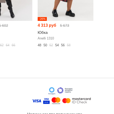
-26%
-2%
4 313 руб
11 329 
5 602
5 673
Юбка
Юбка
Anelli 1310
Vittoria 
62
64
66
48
50
52
54
56
58
50
52
54