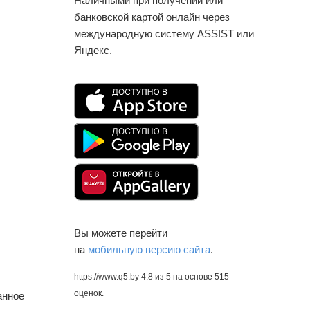
Наличными при получении или
банковской картой онлайн через
международную систему ASSIST или
Яндекс.
Вы можете перейти
на
мобильную версию сайта
.
https://www.q5.by
4.8
из
5
на основе
515
оценок.
анное