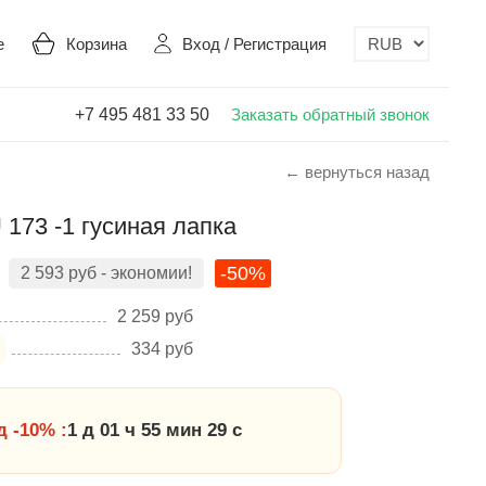
е
Корзина
Вход
/
Регистрация
+7 495 481 33 50
Заказать обратный звонок
← вернуться назад
73 -1 гусиная лапка
-50%
2 593
руб
- экономии!
2 259
руб
334
руб
 -10% :
1 д 01 ч 55 мин 28 с