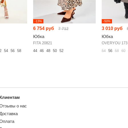
-13%
-50%
6 754 руб
3 010 руб
7 712
Юбка
Юбка
FITA 20821
OVERYOU 173
2
54
56
58
44
46
48
50
52
54
56
58
60
Клиентам
Отзывы о нас
Доставка
Оплата