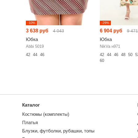
-10%
-29%
3 638 руб
6 904 руб
4 043
9 471
Юбка
Юбка
Abbi 5019
NikVa н971
42
44
46
42
44
46
48
50
5
60
Каталог
Костюмы (комплекты)
Платья
Блузки, футболки, рубашки, топы