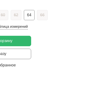
60
62
64
66
блица измерений
корзину
разу
збранное