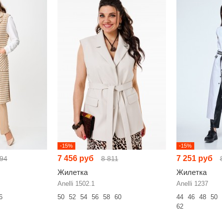
-15%
-15%
7 456 руб
7 251 руб
94
8 811
Жилетка
Жилетка
Anelli 1502.1
Anelli 1237
6
50
52
54
56
58
60
44
46
48
50
62