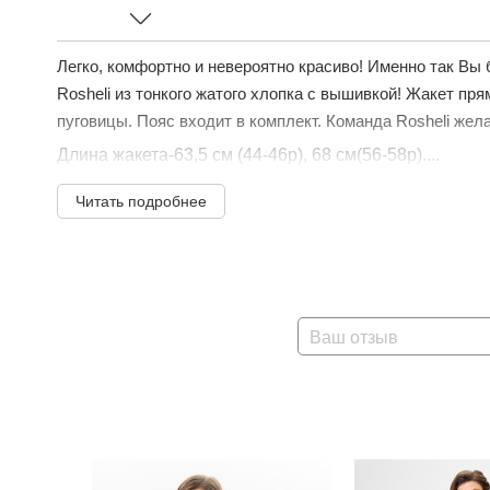
Легко, комфортно и невероятно красиво! Именно так Вы 
Rosheli из тонкого жатого хлопка с вышивкой! Жакет пря
пуговицы. Пояс входит в комплект. Команда Rosheli жел
Длина жакета-63,5 см (44-46р), 68 см(56-58р)....
Читать подробнее
Ваш отзыв