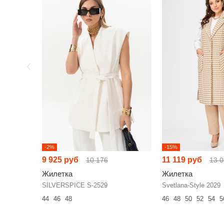
-2%
-15%
9 925 руб
11 119 руб
10 176
13 0
Жилетка
Жилетка
SILVERSPICE S-2529
Svetlana-Style 2029
44
46
48
46
48
50
52
54
5