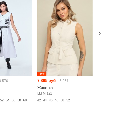
-12%
-8%
7 895 руб
5 839 р
8 570
8 931
Жилетка
Жилетк
LM М 121
LM КБ 53
52
54
56
58
60
42
44
46
48
50
52
42
44
46