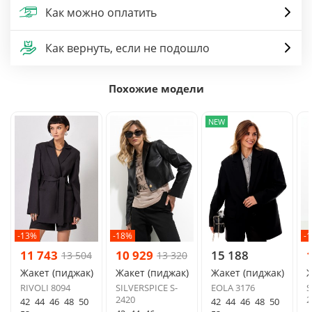
Как можно оплатить
Как вернуть, если не подошло
Похожие модели
NEW
-13%
-18%
-
11 743
10 929
15 188
13 504
13 320
Жакет (пиджак)
Жакет (пиджак)
Жакет (пиджак)
Ж
RIVOLI 8094
SILVERSPICE S-
EOLA 3176
S
2420
2
42
44
46
48
50
42
44
46
48
50