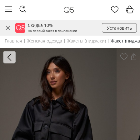
Скидка 10%
Установить
На первый заказ в приложении
Главная
Женская одежда
Жакеты (пиджаки)
Жакет (пидж