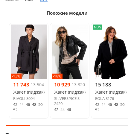
Похожие модели
NEW
-13%
-18%
11 743
10 929
15 188
13 504
13 320
Жакет (пиджак)
Жакет (пиджак)
Жакет (пиджак)
RIVOLI 8094
SILVERSPICE S-
EOLA 3176
2420
42
44
46
48
50
42
44
46
48
50
42
44
46
52
52