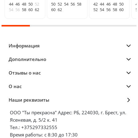
44
46
48
50
52
50
52
54
56
58
42
44
46
48
50
4
54
56
58
60
62
60
62
52
54
56
58
60
5
Информация
Дополнительно
Отзывы о нас
О нас
Наши реквизиты
ООО "Ты прекрасна" Адрес: РБ, 224030, г. Брест, ул.
Ясеневая, д. 5/2 к. 41
Тел.: +375297332555
Время работы: с 8:30 до 17:30