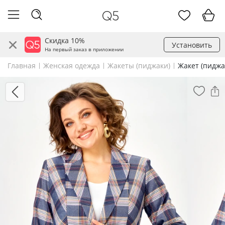
Скидка 10%
Установить
На первый заказ в приложении
Главная
Женская одежда
Жакеты (пиджаки)
Жакет (пиджа