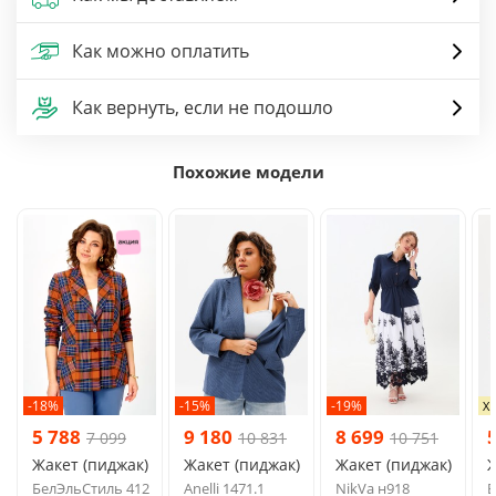
Как можно оплатить
Как вернуть, если не подошло
Похожие модели
-18%
-15%
-19%
Х
5 788
9 180
8 699
7 099
10 831
10 751
Жакет (пиджак)
Жакет (пиджак)
Жакет (пиджак)
Ж
БелЭльСтиль 412
Anelli 1471.1
NikVa н918
Б