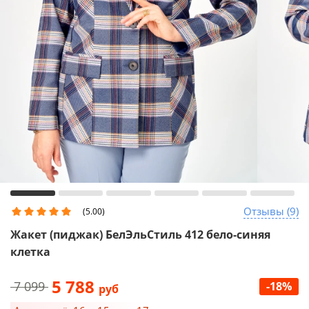
Отзывы (9)
(5.00)
Жакет (пиджак) БелЭльСтиль 412 бело-синяя
клетка
5 788
7 099
-18%
руб