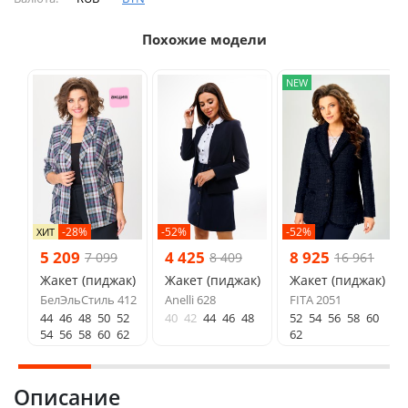
Похожие модели
NEW
-28%
-52%
-52%
ХИТ
5 209
4 425
8 925
7 099
8 409
16 961
Жакет (пиджак)
Жакет (пиджак)
Жакет (пиджак)
БелЭльСтиль 412
Anelli 628
FITA 2051
44
46
48
50
52
40
42
44
46
48
52
54
56
58
60
54
56
58
60
62
62
Описание