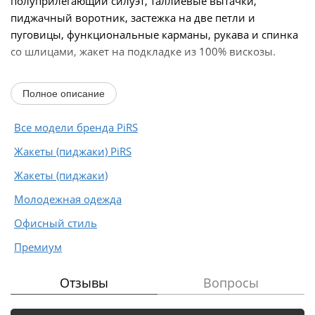
полуприлегающий силуэт, таллиевые вытачки,
пиджачный воротник, застежка на две петли и
пуговицы, функциональные карманы, рукава и спинка
со шлицами, жакет на подкладке из 100% вискозы.
Длина по спинке около 70 см в размерах 40-46 и около
Полное описание
73 см в...
Все модели бренда PiRS
Жакеты (пиджаки) PiRS
Жакеты (пиджаки)
Молодежная одежда
Офисный стиль
Премиум
Отзывы
Вопросы