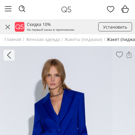
Скидка 10%
Установить
На первый заказ в приложении
Главная
Женская одежда
Жакеты (пиджаки)
Жакет (пиджа