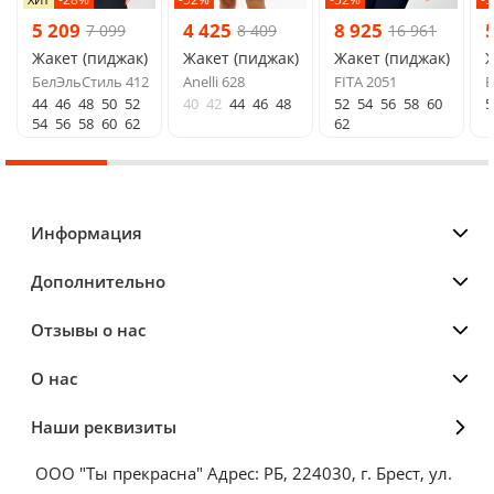
5 209
4 425
8 925
7 099
8 409
16 961
Жакет (пиджак)
Жакет (пиджак)
Жакет (пиджак)
Ж
БелЭльСтиль 412
Anelli 628
FITA 2051
Б
44
46
48
50
52
40
42
44
46
48
52
54
56
58
60
5
54
56
58
60
62
62
Информация
Дополнительно
Отзывы о нас
О нас
Наши реквизиты
ООО "Ты прекрасна" Адрес: РБ, 224030, г. Брест, ул.