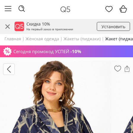
Скидка 10%
Установить
На первый заказ в приложении
Главная
Женская одежда
Жакеты (пиджаки)
Жакет (пиджа
Сегодня промокод УСПЕЙ
-10%