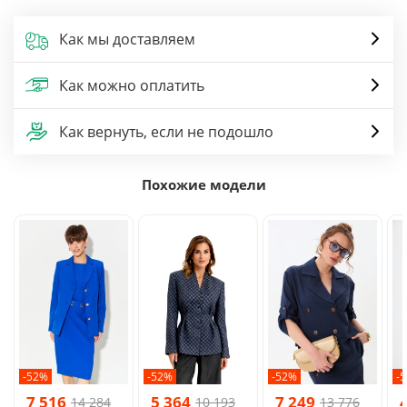
Как мы доставляем
Как можно оплатить
Как вернуть, если не подошло
Похожие модели
-52%
-52%
-52%
-
7 516
5 364
7 249
14 284
10 193
13 776