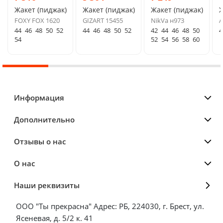
Жакет (пиджак)
Жакет (пиджак)
Жакет (пиджак)
Ж
FOXY FOX 1620
GIZART 15455
NikVa н973
A
44
46
48
50
52
44
46
48
50
52
42
44
46
48
50
4
54
52
54
56
58
60
Информация
Дополнительно
Отзывы о нас
О нас
Наши реквизиты
ООО "Ты прекрасна" Адрес: РБ, 224030, г. Брест, ул.
Ясеневая, д. 5/2 к. 41