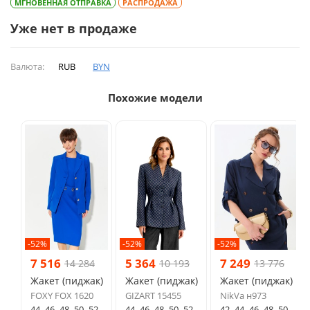
МГНОВЕННАЯ ОТПРАВКА
РАСПРОДАЖА
Уже нет в продаже
Валюта:
RUB
BYN
Похожие модели
-52%
-52%
-52%
7 516
5 364
7 249
14 284
10 193
13 776
Жакет (пиджак)
Жакет (пиджак)
Жакет (пиджак)
FOXY FOX 1620
GIZART 15455
NikVa н973
44
46
48
50
52
44
46
48
50
52
42
44
46
48
50