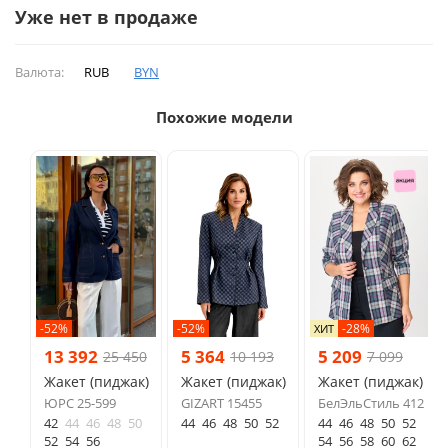
Уже нет в продаже
Валюта:
RUB
BYN
Похожие модели
-52%
-52%
-28%
ХИТ
13 392
5 364
5 209
25 450
10 193
7 099
Жакет (пиджак)
Жакет (пиджак)
Жакет (пиджак)
ЮРС 25-599
GIZART 15455
БелЭльСтиль 412
42
44
46
48
50
44
46
48
50
52
44
46
48
50
52
52
54
56
54
56
58
60
62