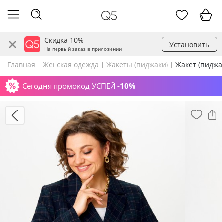
Скидка 10%
Установить
На первый заказ в приложении
Главная
Женская одежда
Жакеты (пиджаки)
Жакет (пиджа
Сегодня промокод УСПЕЙ
-10%