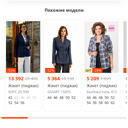
Похожие модели
-52%
-52%
-28%
-
ХИТ
13 392
5 364
5 209
25 450
10 193
7 099
Жакет (пиджак)
Жакет (пиджак)
Жакет (пиджак)
Ж
ЮРС 25-599
GIZART 15455
БелЭльСтиль 412
F
42
44
46
48
50
44
46
48
50
52
44
46
48
50
52
5
52
54
56
54
56
58
60
62
6