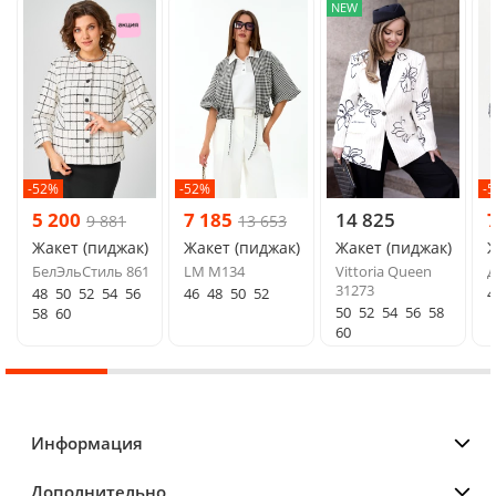
NEW
-52%
-52%
-
5 200
7 185
14 825
9 881
13 653
Жакет (пиджак)
Жакет (пиджак)
Жакет (пиджак)
Ж
БелЭльСтиль 861
LM М134
Vittoria Queen
Д
31273
48
50
52
54
56
46
48
50
52
4
50
52
54
56
58
58
60
60
Информация
Дополнительно