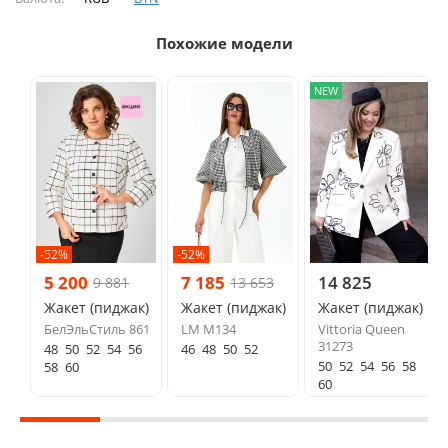
Похожие модели
NEW
-52%
-52%
5 200
7 185
14 825
9 881
13 653
Жакет (пиджак)
Жакет (пиджак)
Жакет (пиджак)
БелЭльСтиль 861
LM М134
Vittoria Queen
31273
48
50
52
54
56
46
48
50
52
50
52
54
56
58
58
60
60