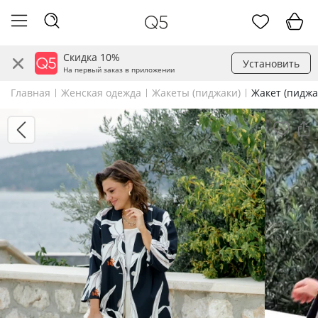
Скидка 10%
Установить
На первый заказ в приложении
Главная
Женская одежда
Жакеты (пиджаки)
Жакет (пиджа