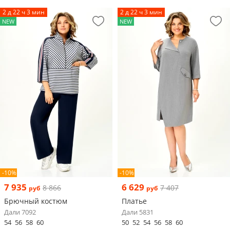
2 д 22 ч 3 мин
2 д 22 ч 3 мин
NEW
NEW
-10%
-10%
7 935
6 629
8 866
7 407
руб
руб
Брючный костюм
Платье
Дали 7092
Дали 5831
54
56
58
60
50
52
54
56
58
60