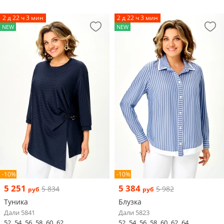
2 д 22 ч 3 мин
2 д 22 ч 3 мин
NEW
NEW
-10%
-10%
5 251
5 384
5 834
5 982
руб
руб
Туника
Блузка
Дали 5841
Дали 5823
52
54
56
58
60
62
52
54
56
58
60
62
64