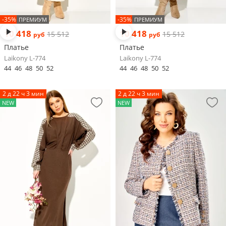
-35%
-35%
ПРЕМИУМ
ПРЕМИУМ
10 418
10 418
15 512
15 512
руб
руб
Платье
Платье
Laikony L-774
Laikony L-774
44
46
48
50
52
44
46
48
50
52
2 д 22 ч 3 мин
2 д 22 ч 3 мин
NEW
NEW