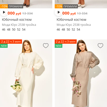
-10%
-10%
ПРЕМИУМ
ПРЕМИУМ
12 000
12 000
13 334
13 334
руб
руб
Юбочный костюм
Юбочный костюм
Мода Юрс 2538 тройка
Мода Юрс 2538 тройка
46
48
50
52
54
46
48
50
52
54
2 д 22 ч 3 мин
2 д 22 ч 3 мин
NEW
NEW