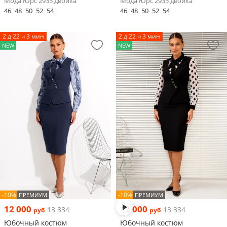
Мода Юрс 2935 двойка
Мода Юрс 2935 двойка
46
48
50
52
54
46
48
50
52
54
2 д 22 ч 3 мин
2 д 22 ч 3 мин
NEW
NEW
-10%
-10%
ПРЕМИУМ
ПРЕМИУМ
12 000
12 000
13 334
13 334
руб
руб
Юбочный костюм
Юбочный костюм