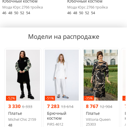
Юбочный костюм
Юбочный костюм
Мода Юрс 2766 тройка
Мода Юрс 2766 тройка
46
48
50
52
54
46
48
50
52
54
Модели на распродаже
-52%
-51%
-35%
-
3 330
7 283
8 767
6 333
13 614
12 904
Платье
Брючный
Платье
костюм
Michel Chic 2159
Vittoria Queen
PiRS 4612
25303
Л
48