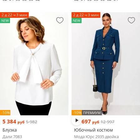
2 д 22 ч 3 мин
2 д 22 ч 3 мин
NEW
NEW
-10%
-10%
ПРЕМИУМ
5 384
11 697
5 982
12 997
руб
руб
Блузка
Юбочный костюм
Дали 7083
Мода Юрс 2935 двойка