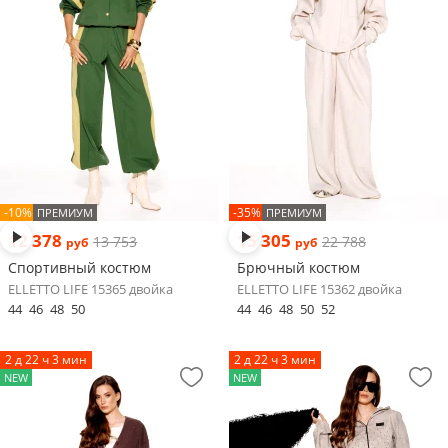
-10%
-35%
ПРЕМИУМ
ПРЕМИУМ
12 378
15 305
13 753
22 788
руб
руб
Спортивный костюм
Брючный костюм
ELLETTO LIFE 15365 двойка
ELLETTO LIFE 15362 двойка
44
46
48
50
44
46
48
50
52
2 д 22 ч 3 мин
2 д 22 ч 3 мин
NEW
NEW