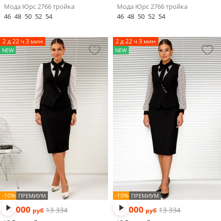
Мода Юрс 2766 тройка
Мода Юрс 2766 тройка
46
48
50
52
54
46
48
50
52
54
2 д 22 ч 3 мин
2 д 22 ч 3 мин
NEW
NEW
-10%
-10%
ПРЕМИУМ
ПРЕМИУМ
12 000
12 000
13 334
13 334
руб
руб