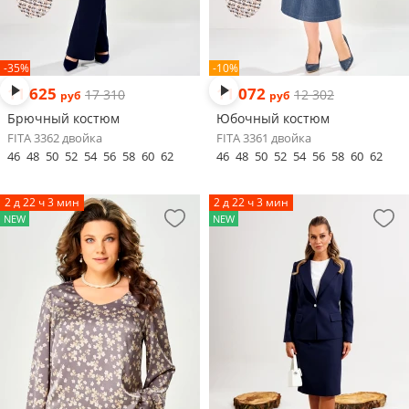
-35%
-10%
11 625
11 072
17 310
12 302
руб
руб
Брючный костюм
Юбочный костюм
FITA 3362 двойка
FITA 3361 двойка
46
48
50
52
54
56
58
60
62
46
48
50
52
54
56
58
60
62
2 д 22 ч 3 мин
2 д 22 ч 3 мин
NEW
NEW