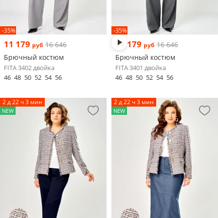
-35%
-35%
11 179
11 179
16 646
16 646
руб
руб
Брючный костюм
Брючный костюм
FITA 3402 двойка
FITA 3401 двойка
46
48
50
52
54
56
46
48
50
52
54
56
2 д 22 ч 3 мин
2 д 22 ч 3 мин
NEW
NEW