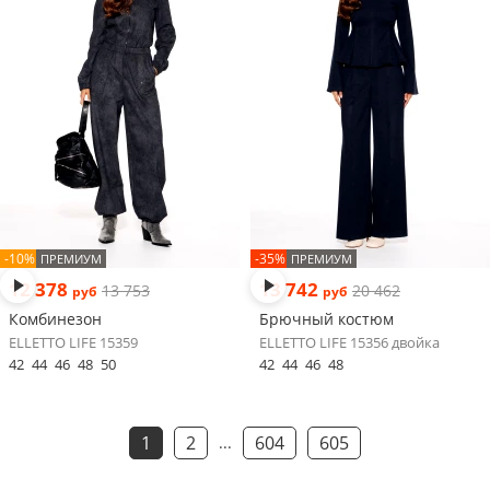
-10%
-35%
ПРЕМИУМ
ПРЕМИУМ
12 378
13 742
13 753
20 462
руб
руб
Комбинезон
Брючный костюм
ELLETTO LIFE 15359
ELLETTO LIFE 15356 двойка
42
44
46
48
50
42
44
46
48
1
2
604
605
...