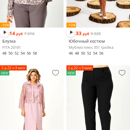
-10%
-10%
6 314
8 933
7 016
9 925
руб
руб
Блузка
Юбочный костюм
FITA 20181
Мублиз плюс 351 тройка
48
50
52
54
56
58
46
48
50
52
54
56
2 д 22 ч 3 мин
2 д 22 ч 3 мин
NEW
NEW