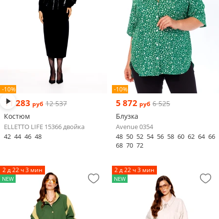
-10%
-10%
11 283
5 872
12 537
6 525
руб
руб
Костюм
Блузка
ELLETTO LIFE 15366 двойка
Avenue 0354
42
44
46
48
48
50
52
54
56
58
60
62
64
66
68
70
72
2 д 22 ч 3 мин
2 д 22 ч 3 мин
NEW
NEW