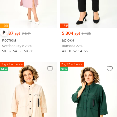
-10%
-18%
8 587
5 304
9 541
6 426
руб
руб
Костюм
Брюки
Svetlana-Style 2380
Rumoda 2289
50
52
54
56
58
60
48
50
52
54
56
2 д 22 ч 3 мин
2 д 22 ч 3 мин
NEW
NEW