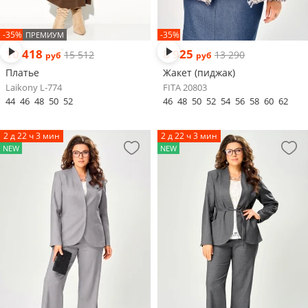
-35%
-35%
ПРЕМИУМ
10 418
8 925
15 512
13 290
руб
руб
Платье
Жакет (пиджак)
Laikony L-774
FITA 20803
44
46
48
50
52
46
48
50
52
54
56
58
60
62
2 д 22 ч 3 мин
2 д 22 ч 3 мин
NEW
NEW