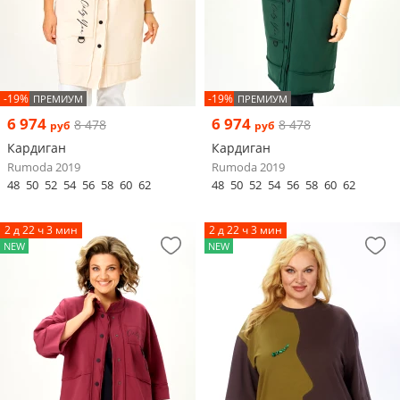
-19%
-19%
ПРЕМИУМ
ПРЕМИУМ
6 974
6 974
8 478
8 478
руб
руб
Кардиган
Кардиган
Rumoda 2019
Rumoda 2019
48
50
52
54
56
58
60
62
48
50
52
54
56
58
60
62
2 д 22 ч 3 мин
2 д 22 ч 3 мин
NEW
NEW