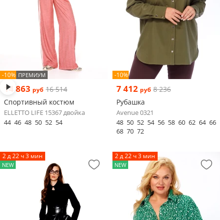
-10%
-10%
ПРЕМИУМ
14 863
7 412
16 514
8 236
руб
руб
Спортивный костюм
Рубашка
ELLETTO LIFE 15367 двойка
Avenue 0321
44
46
48
50
52
54
48
50
52
54
56
58
60
62
64
66
68
70
72
2 д 22 ч 3 мин
2 д 22 ч 3 мин
NEW
NEW