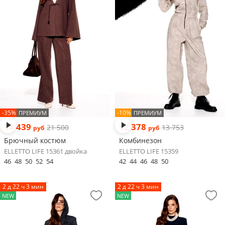
-35%
-10%
ПРЕМИУМ
ПРЕМИУМ
14 439
12 378
21 500
13 753
руб
руб
Брючный костюм
Комбинезон
ELLETTO LIFE 15361 двойка
ELLETTO LIFE 15359
46
48
50
52
54
42
44
46
48
50
2 д 22 ч 3 мин
2 д 22 ч 3 мин
NEW
NEW