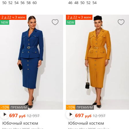
50
52
54
56
58
60
46
48
50
52
54
2 д 22 ч 3 мин
2 д 22 ч 3 мин
NEW
NEW
-10%
-10%
ПРЕМИУМ
ПРЕМИУМ
11 697
11 697
12 997
12 997
руб
руб
Юбочный костюм
Юбочный костюм