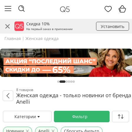
Скидка 10%
Установить
На первый заказ в приложении
Главная
Женская одежда
8 товаров
Женская одежда - только новинки от бренда
Anelli
Категории
Фильтр
Новинки
Anelli
Сбросить фильтр