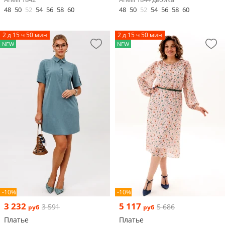
48
50
52
54
56
58
60
48
50
52
54
56
58
60
2 д 15 ч 50 мин
2 д 15 ч 50 мин
NEW
NEW
-10%
-10%
3 232
5 117
3 591
5 686
руб
руб
Платье
Платье