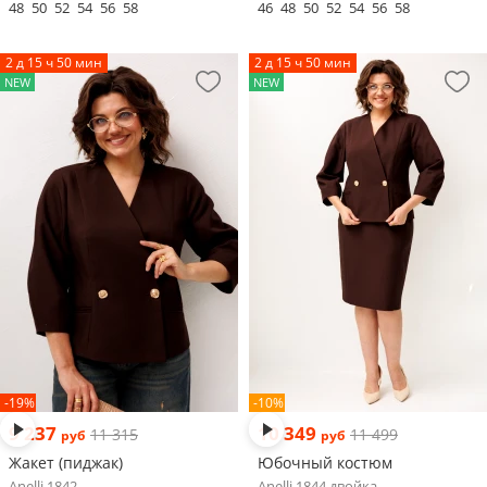
48
50
52
54
56
58
46
48
50
52
54
56
58
2 д 15 ч 50 мин
2 д 15 ч 50 мин
NEW
NEW
-19%
-10%
9 237
10 349
11 315
11 499
руб
руб
Жакет (пиджак)
Юбочный костюм
Anelli 1842
Anelli 1844 двойка