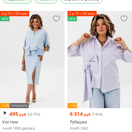
2 д 15 ч 50 мин
2 д 15 ч 50 мин
NEW
NEW
-10%
-10%
ПРЕМИУМ
11 495
6 314
12 772
7 016
руб
руб
Костюм
Рубашка
Anelli 1899 двойка
Anelli 1862