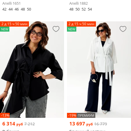
Anelli 1651
Anelli 1882
42
44
46
48
50
48
50
52
54
2 д 15 ч 50 мин
2 д 15 ч 50 мин
NEW
NEW
-13%
-19%
ПРЕМИУМ
6 314
13 697
7 212
16 779
руб
руб