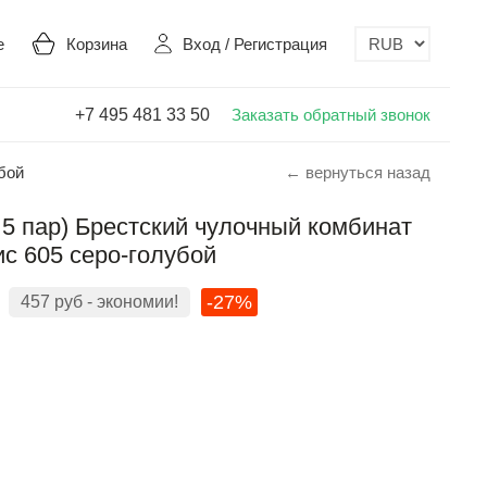
е
Корзина
Вход
/
Регистрация
+7 495 481 33 50
Заказать обратный звонок
бой
← вернуться назад
 5 пар) Брестский чулочный комбинат
с 605 серо-голубой
-27%
457
руб
- экономии!