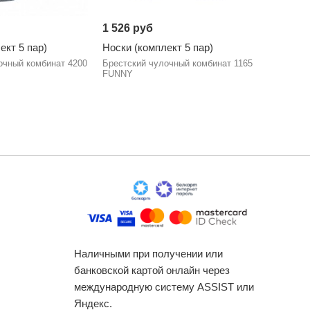
1 526 руб
1 510 р
ект 5 пар)
Носки (комплект 5 пар)
Носки (к
очный комбинат 4200
Брестский чулочный комбинат 1165
Брестски
FUNNY
EVERY
Наличными при получении или
банковской картой онлайн через
международную систему ASSIST или
Яндекс.