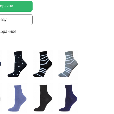
корзину
разу
збранное