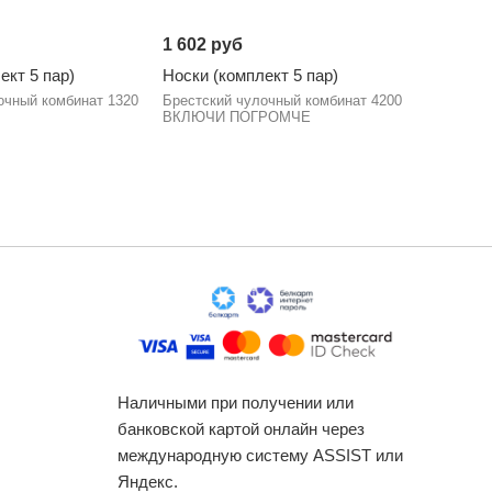
1 602 руб
1 230 р
ект 5 пар)
Носки (комплект 5 пар)
Носки (к
очный комбинат 1320
Брестский чулочный комбинат 4200
Брестски
ВКЛЮЧИ ПОГРОМЧЕ
CLASSIC
Наличными при получении или
банковской картой онлайн через
международную систему ASSIST или
Яндекс.