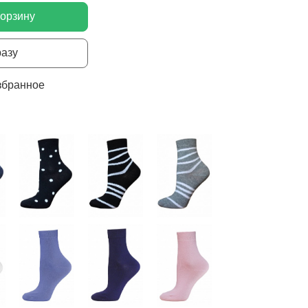
корзину
разу
збранное