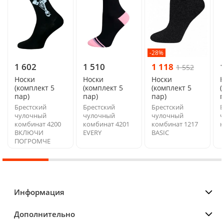
-28%
1 602
1 510
1 118
1 552
Носки
Носки
Носки
(комплект 5
(комплект 5
(комплект 5
(
пар)
пар)
пар)
п
Брестский
Брестский
Брестский
Б
чулочный
чулочный
чулочный
ч
комбинат 4200
комбинат 4201
комбинат 1217
к
ВКЛЮЧИ
EVERY
BASIC
ПОГРОМЧЕ
Информация
Дополнительно