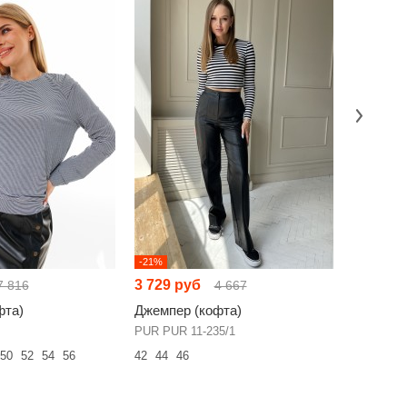
-21%
-51%
3 729 руб
3 617 р
7 816
4 667
фта)
Джемпер (кофта)
Джемпер
PUR PUR 11-235/1
OVERYOU
50
52
54
56
42
44
46
54
56
58