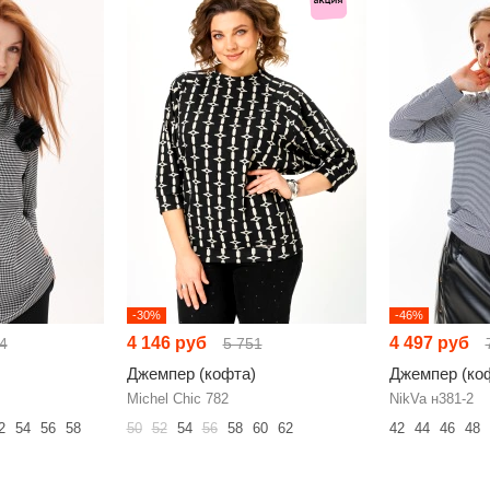
-30%
-46%
4 146 руб
4 497 руб
4
5 751
Джемпер (кофта)
Джемпер (ко
Michel Chic 782
NikVa н381-2
2
54
56
58
50
52
54
56
58
60
62
42
44
46
48