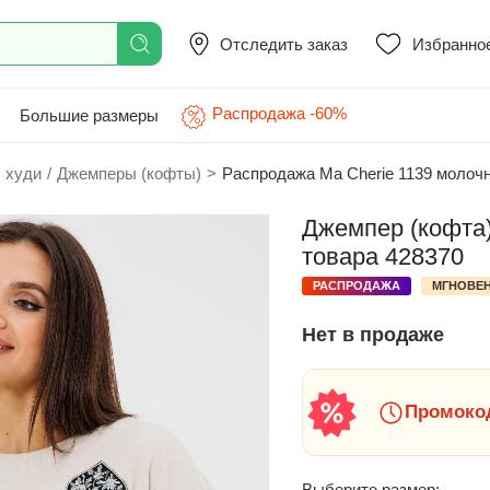
Отследить заказ
Избранно
Распродажа -60%
Большие размеры
 худи
/
Джемперы (кофты)
>
Распродажа Ma Cherie 1139 молоч
Джемпер (кофта)
товара 428370
РАСПРОДАЖА
МГНОВЕН
Нет в продаже
Промокод
Выберите размер: