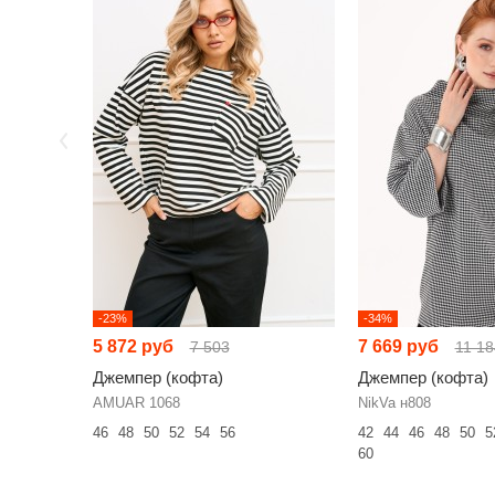
-23%
-34%
5 872 руб
7 669 руб
7 503
11 18
Джемпер (кофта)
Джемпер (кофта)
AMUAR 1068
NikVa н808
46
48
50
52
54
56
42
44
46
48
50
5
60