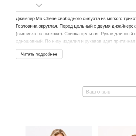
Джемпер Ma Сhérie свободного силуэта из мягкого трико
Горловина округлая. Перед цельный с двумя дизайнерс
(вышивка на экокоже). Спинка цельная. Рукав длинный
одношовный. По низу изделия и рукавов идет притачная 
Читать подробнее
Ваш отзыв