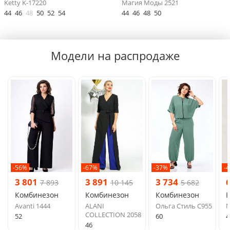
Ketty K-17220
Магия Моды 2521
44
46
48
50
52
54
44
46
48
50
Модели на распродаже
-56%
-67%
-37%
-
3 801
3 891
3 734
7 893
10 145
5 682
Комбинезон
Комбинезон
Комбинезон
Avanti 1444
ALANI
Ольга Стиль С955
М
COLLECTION 2058
52
60
4
46