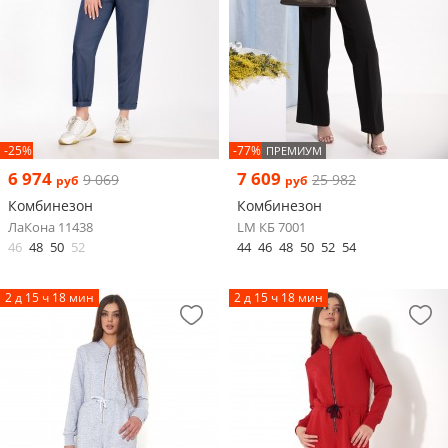
-25%
-77%
ПРЕМИУМ
6 974
7 609
9 069
25 982
руб
руб
Комбинезон
Комбинезон
ЛаКона 11438
LM КБ 7001
46
48
50
52
44
46
48
50
52
54
2 д 15 ч 18 мин
2 д 15 ч 18 мин