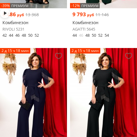
-39%
-12%
ПРЕМИУМ
ПРЕМИУМ
8 486
9 793
13 368
11 146
руб
руб
Комбинезон
Комбинезон
RIVOLI 5231
AGATTI 5645
42
44
46
48
50
52
44
46
48
50
52
54
2 д 15 ч 18 мин
2 д 15 ч 18 мин