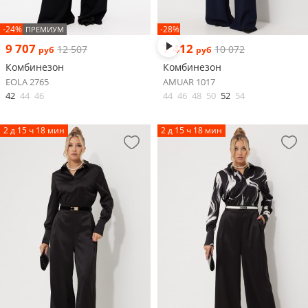
-24%
-28%
ПРЕМИУМ
9 707
7 412
12 507
10 072
руб
руб
Комбинезон
Комбинезон
EOLA 2765
AMUAR 1017
42
44
46
44
46
48
50
52
54
2 д 15 ч 18 мин
2 д 15 ч 18 мин