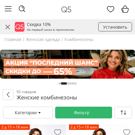
Скидка 10%
Установить
На первый заказ в приложении
Главная
Женская одежда
Комбинезоны
92 товаров
Женские комбинезоны
Категории
Фильтр
2 д 15 ч 18 мин
2 д 15 ч 18 мин