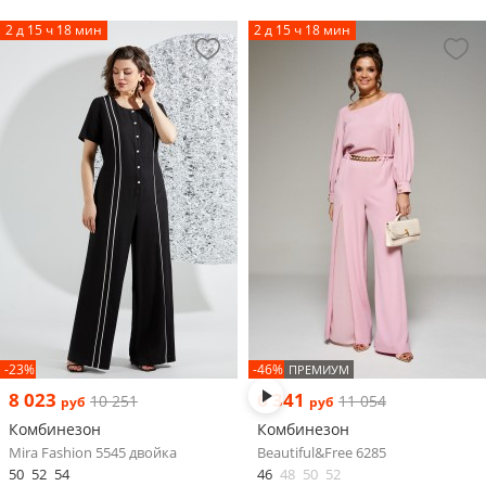
2 д 15 ч 18 мин
2 д 15 ч 18 мин
-23%
-46%
ПРЕМИУМ
8 023
6 341
10 251
11 054
руб
руб
Комбинезон
Комбинезон
Mira Fashion 5545 двойка
Beautiful&Free 6285
50
52
54
46
48
50
52