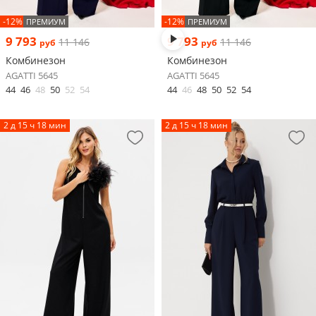
-12%
-12%
ПРЕМИУМ
ПРЕМИУМ
9 793
9 793
11 146
11 146
руб
руб
Комбинезон
Комбинезон
AGATTI 5645
AGATTI 5645
44
46
48
50
52
54
44
46
48
50
52
54
2 д 15 ч 18 мин
2 д 15 ч 18 мин