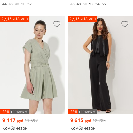
44
46
48
50
52
46
48
50
52
54
56
2 д 15 ч 18 мин
2 д 15 ч 18 мин
-23%
-23%
ПРЕМИУМ
ПРЕМИУМ
9 117
9 615
11 597
12 285
руб
руб
Комбинезон
Комбинезон