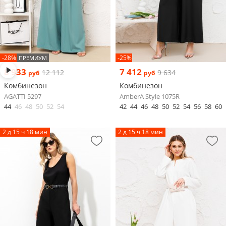
-28%
-25%
ПРЕМИУМ
8 933
7 412
12 112
9 634
руб
руб
Комбинезон
Комбинезон
AGATTI 5297
AmberA Style 1075R
44
46
48
50
52
54
42
44
46
48
50
52
54
56
58
60
2 д 15 ч 18 мин
2 д 15 ч 18 мин