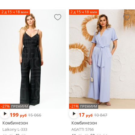
2 д 15 ч 18 мин
2 д 15 ч 18 мин
-27%
-21%
ПРЕМИУМ
ПРЕМИУМ
11 199
8 717
15 066
10 847
руб
руб
Комбинезон
Комбинезон
Laikony L-333
AGATTI 5766