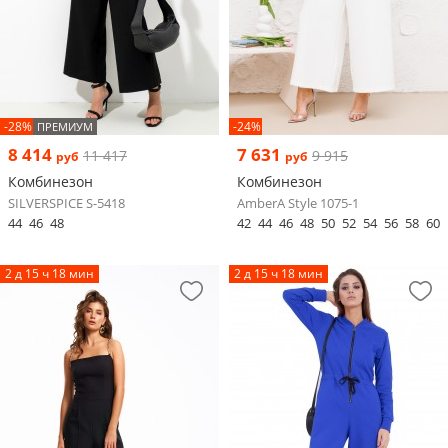
-28%
-24%
ПРЕМИУМ
8 414
7 631
11 417
9 915
руб
руб
Комбинезон
Комбинезон
SILVERSPICE S-5418
AmberA Style 1075-1
44
46
48
42
44
46
48
50
52
54
56
58
60
2 д 15 ч 18 мин
2 д 15 ч 18 мин