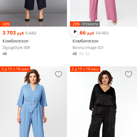
-38%
-28%
ПРЕМИУМ
3 703
8 066
5 682
10 951
руб
руб
Комбинезон
Комбинезон
ZigzagStyle 308
Bonna Image 921
48
48
50
52
2 д 15 ч 18 мин
2 д 15 ч 18 мин