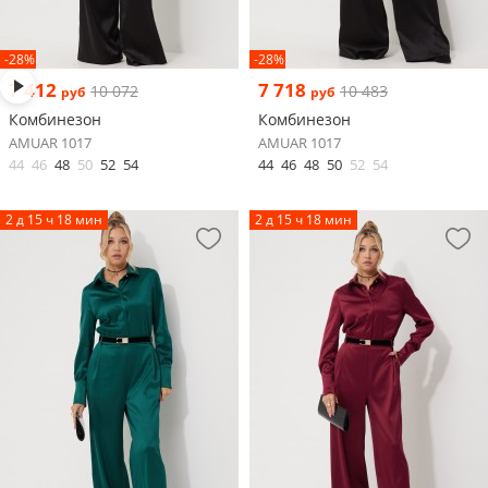
-28%
-28%
7 412
7 718
10 072
10 483
руб
руб
Комбинезон
Комбинезон
AMUAR 1017
AMUAR 1017
44
46
48
50
52
54
44
46
48
50
52
54
2 д 15 ч 18 мин
2 д 15 ч 18 мин