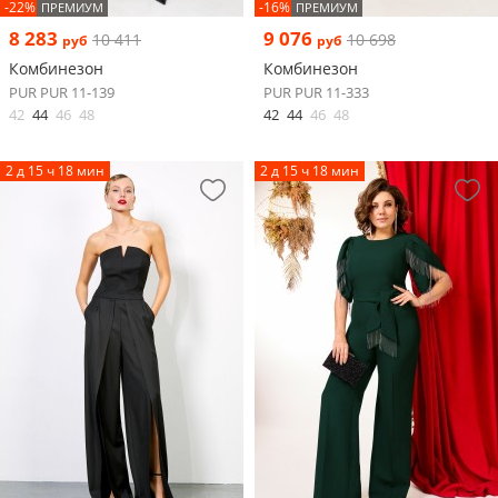
-22%
-16%
ПРЕМИУМ
ПРЕМИУМ
8 283
9 076
10 411
10 698
руб
руб
Комбинезон
Комбинезон
PUR PUR 11-139
PUR PUR 11-333
42
44
46
48
42
44
46
48
2 д 15 ч 18 мин
2 д 15 ч 18 мин