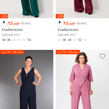
-28%
-28%
7 412
7 412
10 072
10 072
руб
руб
Комбинезон
Комбинезон
AMUAR 1017
AMUAR 1017
44
46
48
50
52
54
44
46
48
50
52
54
2 д 15 ч 18 мин
2 д 15 ч 18 мин