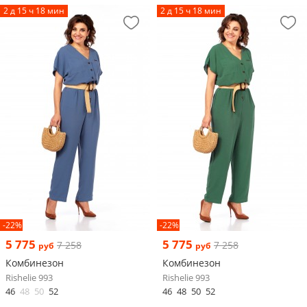
2 д 15 ч 18 мин
2 д 15 ч 18 мин
-22%
-22%
5 775
5 775
7 258
7 258
руб
руб
Комбинезон
Комбинезон
Rishelie 993
Rishelie 993
46
48
50
52
46
48
50
52