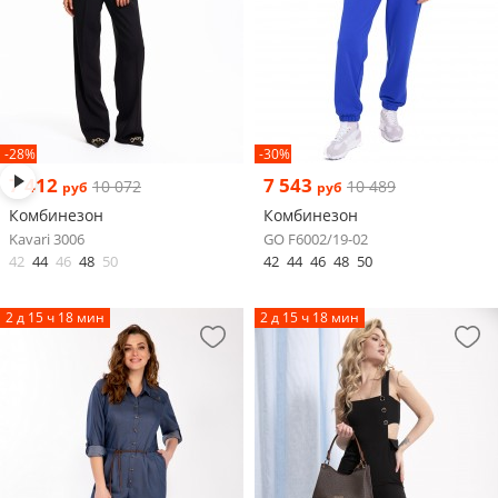
-28%
-30%
7 412
7 543
10 072
10 489
руб
руб
Комбинезон
Комбинезон
Kavari 3006
GO F6002/19-02
42
44
46
48
50
42
44
46
48
50
2 д 15 ч 18 мин
2 д 15 ч 18 мин