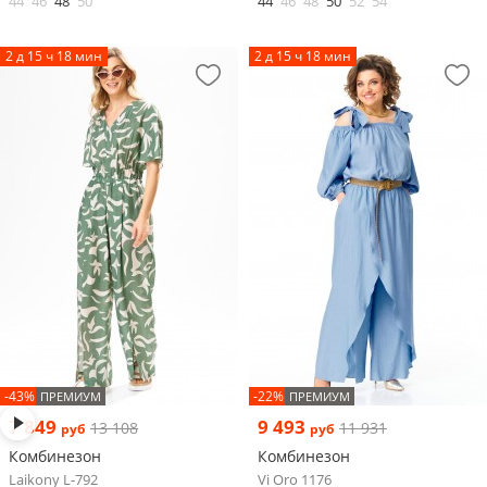
44
46
48
50
44
46
48
50
52
54
2 д 15 ч 18 мин
2 д 15 ч 18 мин
-43%
-22%
ПРЕМИУМ
ПРЕМИУМ
7 849
9 493
13 108
11 931
руб
руб
Комбинезон
Комбинезон
Laikony L-792
Vi Oro 1176