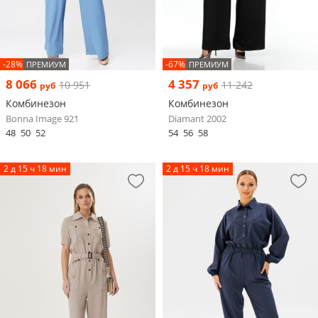
-28%
-67%
ПРЕМИУМ
ПРЕМИУМ
8 066
4 357
10 951
11 242
руб
руб
Комбинезон
Комбинезон
Bonna Image 921
Diamant 2002
48
50
52
54
56
58
2 д 15 ч 18 мин
2 д 15 ч 18 мин