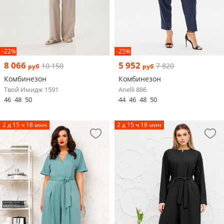
-22%
-25%
8 066
5 952
10 150
7 820
руб
руб
Комбинезон
Комбинезон
Твой Имидж 1591
Anelli 886
46
48
50
44
46
48
50
2 д 15 ч 18 мин
2 д 15 ч 18 мин