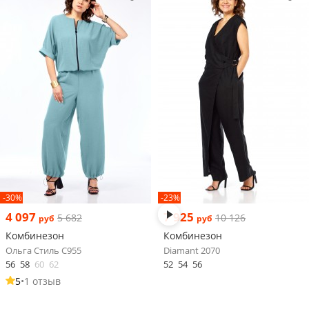
-30%
-23%
4 097
7 925
5 682
10 126
руб
руб
Комбинезон
Комбинезон
Ольга Стиль С955
Diamant 2070
56
58
60
62
52
54
56
5
•
1 отзыв