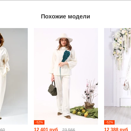
Похожие модели
-52%
-52%
12 401 руб
12 388 руб
060
23 566