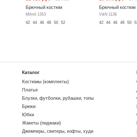
Брючный костюм
Брючный костюм
Milmil 1353
V&N 1136
42
44
46
48
50
52
42
44
46
48
50
5
Каталог
Костюмы (комплекты)
Платья
Блузки, футболки, рубашки, топы
Брюки
Юбки
Жакеты (пиджаки)
Джемперы, свитеры, кофты, худи