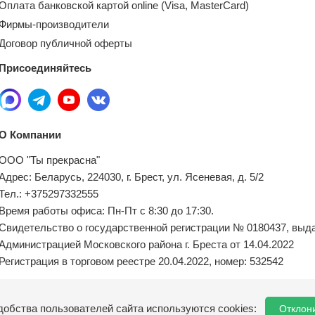
Оплата банковской картой online (Visa, MasterCard)
Фирмы-производители
Договор публичной оферты
Присоединяйтесь
О Компании
ООО "Ты прекрасна"
Адрес: Беларусь, 224030, г. Брест, ул. Ясеневая, д. 5/2
Тел.: +375297332555
Время работы офиса: Пн-Пт с 8:30 до 17:30.
Свидетельство о государственной регистрации № 0180437, выд
Администрацией Московского района г. Бреста от 14.04.2022
Регистрация в торговом реестре 20.04.2022, номер: 532542
Местный исполнительный орган по обращениям покупателей:
добства пользователей сайта используются cookies:
Отклон
8(0162) 21-04-75