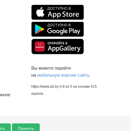
Вы можете перейти
на
мобильную версию сайта
.
https://www.q5.by
4.8
из
5
на основе
515
оценок.
анное
ить
Принять