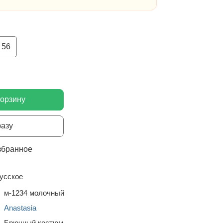
56
корзину
разу
збранное
усское
м-1234 молочный
Anastasia
Брючный костюм