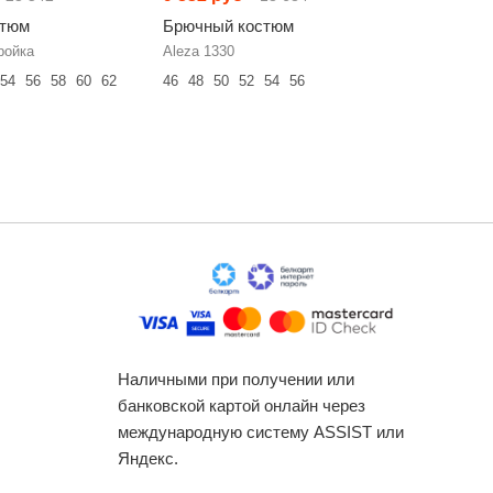
стюм
Брючный костюм
Брючный
ройка
Aleza 1330
LM М43-2
54
56
58
60
62
46
48
50
52
54
56
44
46
48
Наличными при получении или
банковской картой онлайн через
международную систему ASSIST или
Яндекс.