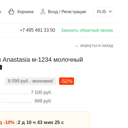
е
Корзина
Вход
/
Регистрация
+7 495 481 33 50
Заказать обратный звонок
← вернуться назад
 Anastasia м-1234 молочный
-52%
8 099
руб
- экономии!
7 100
руб
999
руб
 -10% :
2 д 10 ч 43 мин 24 с