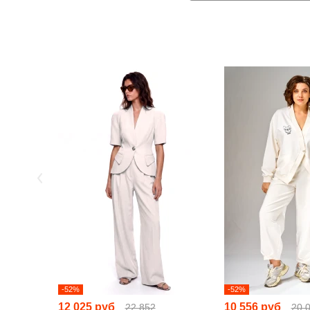
-52%
-52%
12 025 руб
10 556 руб
22 852
20 