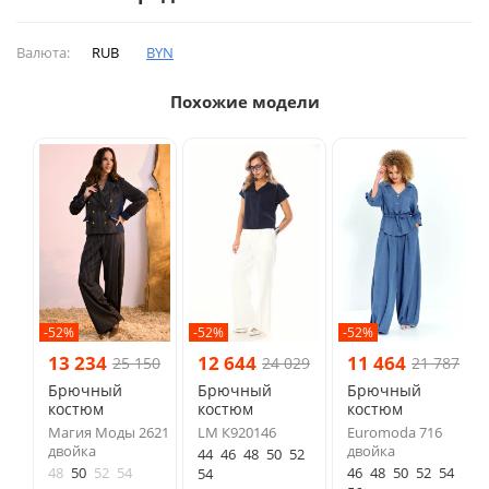
Валюта:
RUB
BYN
Похожие модели
-52%
-52%
-52%
13 234
12 644
11 464
25 150
24 029
21 787
Брючный
Брючный
Брючный
костюм
костюм
костюм
Магия Моды 2621
LM К920146
Euromoda 716
двойка
двойка
44
46
48
50
52
48
50
52
54
46
48
50
52
54
54