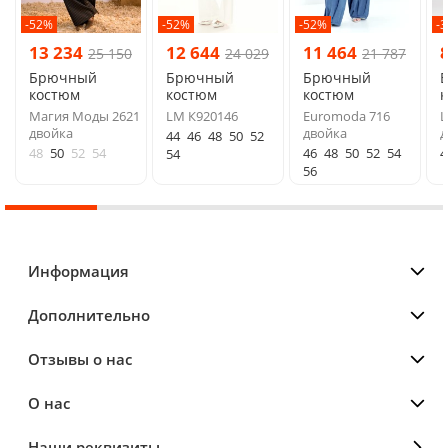
-52%
-52%
-52%
-
13 234
12 644
11 464
25 150
24 029
21 787
Брючный
Брючный
Брючный
костюм
костюм
костюм
Магия Моды 2621
LM К920146
Euromoda 716
L
двойка
двойка
д
44
46
48
50
52
48
50
52
54
46
48
50
52
54
4
54
56
Информация
Дополнительно
Отзывы о нас
О нас
Наши реквизиты