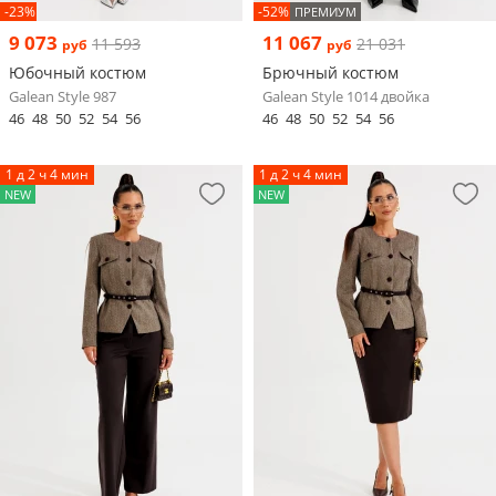
-23%
-52%
ПРЕМИУМ
9 073
11 067
11 593
21 031
руб
руб
Юбочный костюм
Брючный костюм
Galean Style 987
Galean Style 1014 двойка
46
48
50
52
54
56
46
48
50
52
54
56
1 д 2 ч 4 мин
1 д 2 ч 4 мин
NEW
NEW