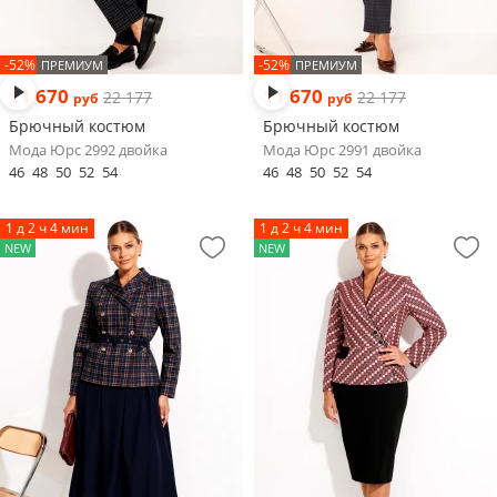
-52%
-52%
ПРЕМИУМ
ПРЕМИУМ
11 670
11 670
22 177
22 177
руб
руб
Брючный костюм
Брючный костюм
Мода Юрс 2992 двойка
Мода Юрс 2991 двойка
46
48
50
52
54
46
48
50
52
54
1 д 2 ч 4 мин
1 д 2 ч 4 мин
NEW
NEW