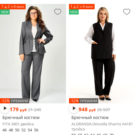
1 д 2 ч 4 мин
1 д 2 ч 4 мин
NEW
NEW
-52%
-52%
ПРЕМИУМ
ПРЕМИУМ
11 179
13 948
21 245
26 507
руб
руб
Брючный костюм
Брючный костюм
FITA 3401 двойка
ALGRANDA (Novella Sharm) A4181
тройка
46
48
50
52
54
56
58
60
62
64
66
68
70