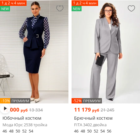
1 д 2 ч 4 мин
1 д 2 ч 4 мин
NEW
NEW
-10%
-52%
ПРЕМИУМ
ПРЕМИУМ
12 000
11 179
13 334
21 245
руб
руб
Юбочный костюм
Брючный костюм
Мода Юрс 2538 тройка
FITA 3402 двойка
46
48
50
52
54
46
48
50
52
54
56