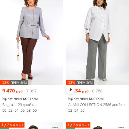
-52%
-52%
ПРЕМИУМ
ПРЕМИУМ
9 470
8 834
17 997
16 788
руб
руб
Брючный костюм
Брючный костюм
Bagira 1129 двойка
ALANI COLLECTION 2586 двойка
50
52
54
56
58
60
52
54
56
1 д 2 ч 4 мин
1 д 2 ч 4 мин