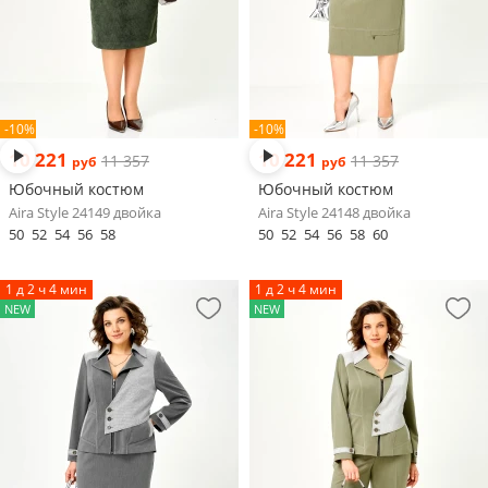
-10%
-10%
10 221
10 221
11 357
11 357
руб
руб
Юбочный костюм
Юбочный костюм
Aira Style 24149 двойка
Aira Style 24148 двойка
50
52
54
56
58
50
52
54
56
58
60
1 д 2 ч 4 мин
1 д 2 ч 4 мин
NEW
NEW