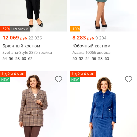
-52%
-10%
ПРЕМИУМ
12 069
8 283
22 936
9 204
руб
руб
Брючный костюм
Юбочный костюм
Svetlana-Style 2375 тройка
Azzara 10066 двойка
54
56
58
60
62
50
52
54
56
58
60
1 д 2 ч 4 мин
1 д 2 ч 4 мин
NEW
NEW