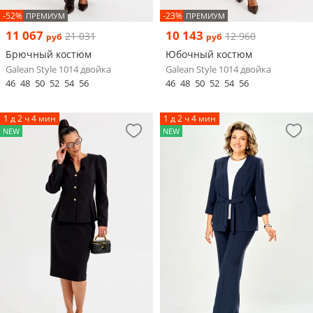
-52%
-23%
ПРЕМИУМ
ПРЕМИУМ
11 067
10 143
21 031
12 960
руб
руб
Брючный костюм
Юбочный костюм
Galean Style 1014 двойка
Galean Style 1014 двойка
46
48
50
52
54
56
46
48
50
52
54
56
1 д 2 ч 4 мин
1 д 2 ч 4 мин
NEW
NEW