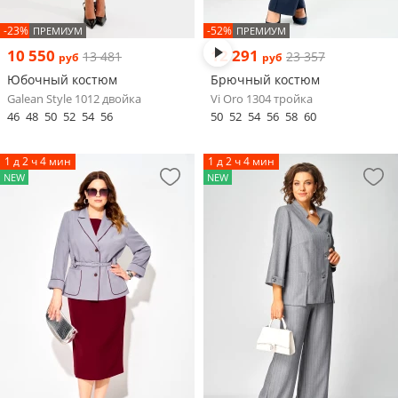
-23%
-52%
ПРЕМИУМ
ПРЕМИУМ
10 550
12 291
13 481
23 357
руб
руб
Юбочный костюм
Брючный костюм
Galean Style 1012 двойка
Vi Oro 1304 тройка
46
48
50
52
54
56
50
52
54
56
58
60
1 д 2 ч 4 мин
1 д 2 ч 4 мин
NEW
NEW