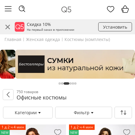
Скидка 10%
Установить
На первый заказ в приложении
Главная
Женская одежда
Костюмы (комплекты)
750 товаров
Офисные костюмы
Категории
Фильтр
1 д 2 ч 4 мин
1 д 2 ч 4 мин
NEW
NEW