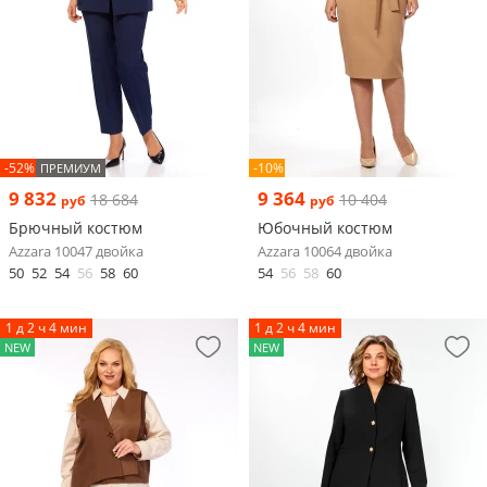
-52%
-10%
ПРЕМИУМ
9 832
9 364
18 684
10 404
руб
руб
Брючный костюм
Юбочный костюм
Azzara 10047 двойка
Azzara 10064 двойка
50
52
54
56
58
60
54
56
58
60
1 д 2 ч 4 мин
1 д 2 ч 4 мин
NEW
NEW