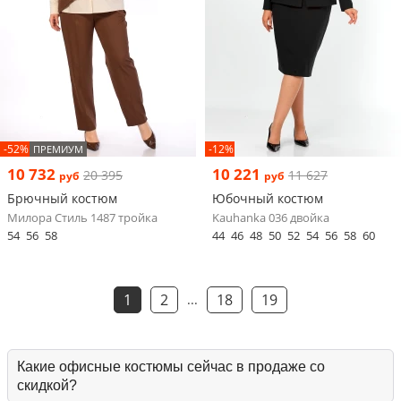
-52%
-12%
ПРЕМИУМ
10 732
10 221
20 395
11 627
руб
руб
Брючный костюм
Юбочный костюм
Милора Стиль 1487 тройка
Kauhanka 036 двойка
54
56
58
44
46
48
50
52
54
56
58
60
1
2
18
19
...
Какие офисные костюмы сейчас в продаже со
скидкой?