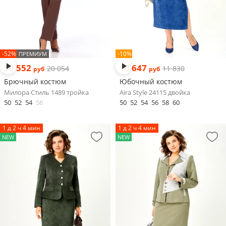
-52%
-10%
ПРЕМИУМ
10 552
10 647
20 054
11 830
руб
руб
Брючный костюм
Юбочный костюм
Милора Стиль 1489 тройка
Aira Style 24115 двойка
50
52
54
56
50
52
54
56
58
60
1 д 2 ч 4 мин
1 д 2 ч 4 мин
NEW
NEW