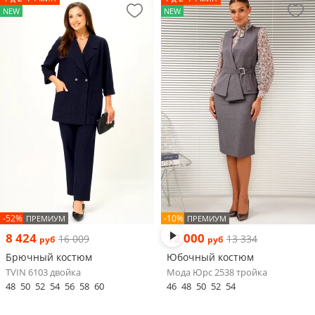
NEW
NEW
-52%
-10%
ПРЕМИУМ
ПРЕМИУМ
8 424
12 000
16 009
13 334
руб
руб
Брючный костюм
Юбочный костюм
TVIN 6103 двойка
Мода Юрс 2538 тройка
48
50
52
54
56
58
60
46
48
50
52
54