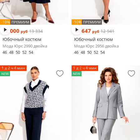
-10%
-10%
ПРЕМИУМ
ПРЕМИУМ
12 000
11 647
13 334
12 941
руб
руб
Юбочный костюм
Юбочный костюм
Мода Юрс 2990 двойка
Мода Юрс 2956 двойка
46
48
50
52
54
46
48
50
52
54
1 д 2 ч 4 мин
1 д 2 ч 4 мин
NEW
NEW