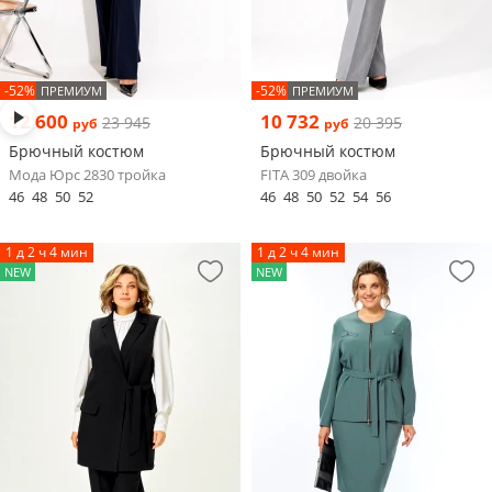
-52%
-52%
ПРЕМИУМ
ПРЕМИУМ
12 600
10 732
23 945
20 395
руб
руб
Брючный костюм
Брючный костюм
Мода Юрс 2830 тройка
FITA 309 двойка
46
48
50
52
46
48
50
52
54
56
1 д 2 ч 4 мин
1 д 2 ч 4 мин
NEW
NEW