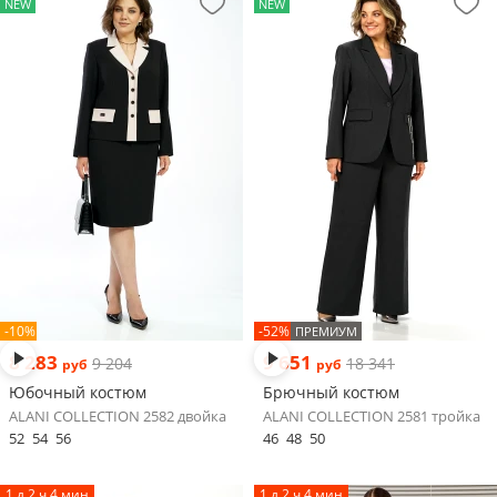
NEW
NEW
-10%
-52%
ПРЕМИУМ
8 283
9 651
9 204
18 341
руб
руб
Юбочный костюм
Брючный костюм
ALANI COLLECTION 2582 двойка
ALANI COLLECTION 2581 тройка
52
54
56
46
48
50
1 д 2 ч 4 мин
1 д 2 ч 4 мин