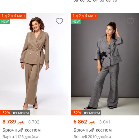
1 д 2 ч 4 мин
1 д 2 ч 4 мин
NEW
NEW
-52%
-52%
ПРЕМИУМ
ПРЕМИУМ
8 789
6 862
16 702
13 041
руб
руб
Брючный костюм
Брючный костюм
Bagira 1125 двойка
Rosheli 2010 двойка