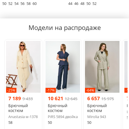
50
52
54
56
58
60
44
46
48
50
52
Модели на распродаже
-25%
-17%
-64%
-
7 189
10 621
6 657
9 433
12 645
15 975
Брючный
Брючный
Брючный
костюм
костюм
костюм
L
Anastasia м-1378
PiRS 5894 двойка
Mirolia 943
5
58
50
50