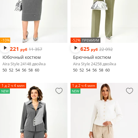
-10%
-52%
ПРЕМИУМ
10 221
11 625
11 357
22 092
руб
руб
Юбочный костюм
Брючный костюм
Aira Style 24148 двойка
Aira Style 24258 двойка
50
52
54
56
58
60
50
52
54
56
58
60
1 д 2 ч 4 мин
1 д 2 ч 4 мин
NEW
NEW