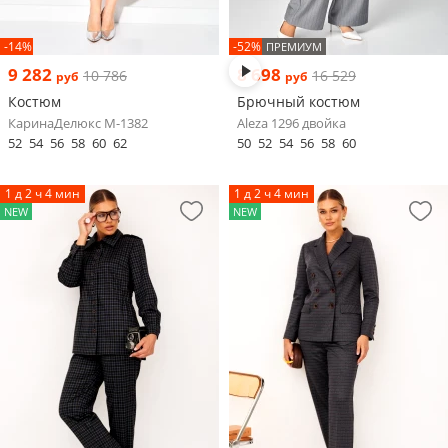
-14%
-52%
ПРЕМИУМ
9 282
8 698
10 786
16 529
руб
руб
Костюм
Брючный костюм
КаринаДелюкс М-1382
Aleza 1296 двойка
52
54
56
58
60
62
50
52
54
56
58
60
1 д 2 ч 4 мин
1 д 2 ч 4 мин
NEW
NEW