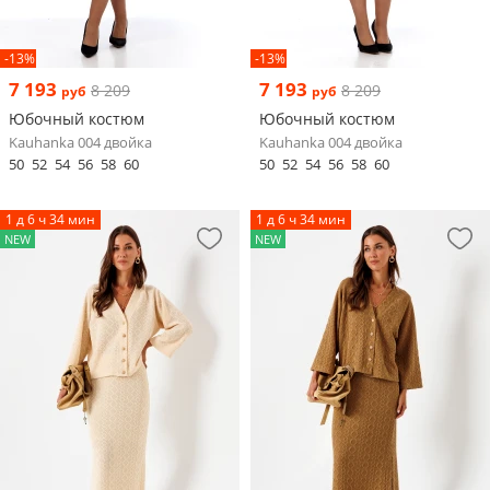
-13%
-13%
7 193
7 193
8 209
8 209
руб
руб
Юбочный костюм
Юбочный костюм
Kauhanka 004 двойка
Kauhanka 004 двойка
50
52
54
56
58
60
50
52
54
56
58
60
1 д 6 ч 34 мин
1 д 6 ч 34 мин
NEW
NEW