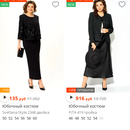
NEW
NEW
-10%
-14%
ПРЕМИУМ
10 135
11 916
11 262
13 720
руб
руб
Юбочный костюм
Юбочный костюм
Svetlana-Style 2348 двойка
FITA 419 тройка
50
52
54
56
58
60
46
48
50
52
54
56