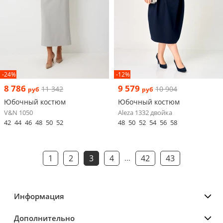
-24%
-12%
8 786
9 579
11 342
10 904
руб
руб
Юбочный костюм
Юбочный костюм
V&N 1050
Aleza 1332 двойка
42
44
46
48
50
52
48
50
52
54
56
58
1
2
3
4
42
43
...
Информация
Дополнительно