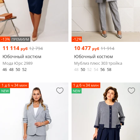
-13%
-12%
ПРЕМИУМ
11 114
10 477
12 794
11 914
руб
руб
Юбочный костюм
Юбочный костюм
Мода Юрс 2989
Мублиз плюс 303 тройка
46
48
50
52
48
50
52
54
56
58
1 д 6 ч 34 мин
1 д 6 ч 34 мин
NEW
NEW