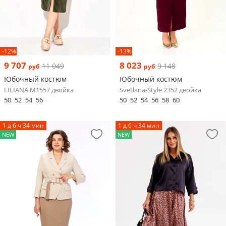
-12%
-13%
9 707
8 023
11 049
9 148
руб
руб
Юбочный костюм
Юбочный костюм
LILIANA М1557 двойка
Svetlana-Style 2352 двойка
50
52
54
56
50
52
54
56
58
60
1 д 6 ч 34 мин
1 д 6 ч 34 мин
NEW
NEW