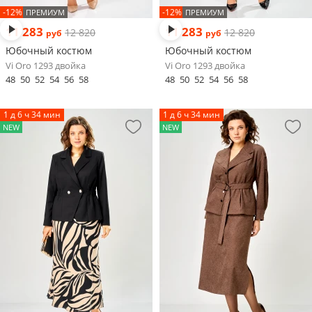
-12%
-12%
ПРЕМИУМ
ПРЕМИУМ
11 283
11 283
12 820
12 820
руб
руб
Юбочный костюм
Юбочный костюм
Vi Oro 1293 двойка
Vi Oro 1293 двойка
48
50
52
54
56
58
48
50
52
54
56
58
1 д 6 ч 34 мин
1 д 6 ч 34 мин
NEW
NEW