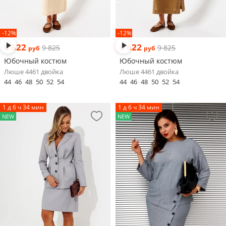
-12%
-12%
8 622
8 622
9 825
9 825
руб
руб
Юбочный костюм
Юбочный костюм
Люше 4461 двойка
Люше 4461 двойка
44
46
48
50
52
54
44
46
48
50
52
54
1 д 6 ч 34 мин
1 д 6 ч 34 мин
NEW
NEW