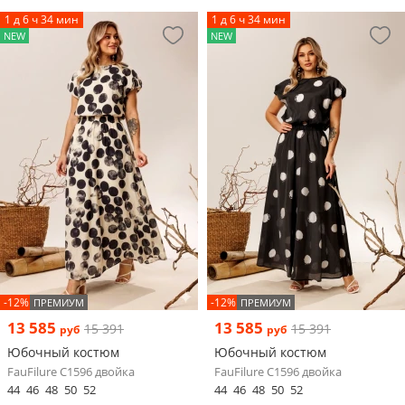
1 д 6 ч 34 мин
1 д 6 ч 34 мин
NEW
NEW
-12%
-12%
ПРЕМИУМ
ПРЕМИУМ
13 585
13 585
15 391
15 391
руб
руб
Юбочный костюм
Юбочный костюм
FauFilure С1596 двойка
FauFilure С1596 двойка
44
46
48
50
52
44
46
48
50
52