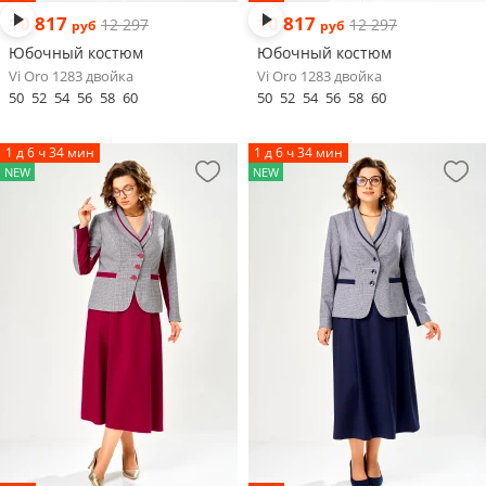
10 817
10 817
12 297
12 297
руб
руб
Юбочный костюм
Юбочный костюм
Vi Oro 1283 двойка
Vi Oro 1283 двойка
50
52
54
56
58
60
50
52
54
56
58
60
1 д 6 ч 34 мин
1 д 6 ч 34 мин
NEW
NEW