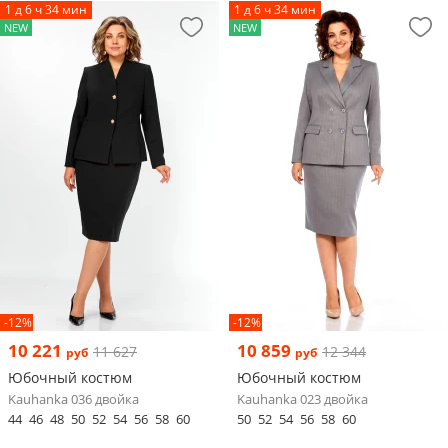
1 д 6 ч 34 мин
1 д 6 ч 34 мин
NEW
NEW
-12%
-12%
10 221
10 859
11 627
12 344
руб
руб
Юбочный костюм
Юбочный костюм
Kauhanka 036 двойка
Kauhanka 023 двойка
44
46
48
50
52
54
56
58
60
50
52
54
56
58
60