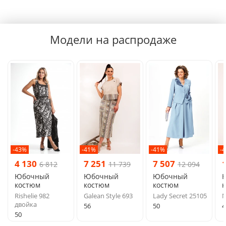
Модели на распродаже
-43%
-41%
-41%
-
4 130
7 251
7 507
6 812
11 739
12 094
Юбочный
Юбочный
Юбочный
костюм
костюм
костюм
Rishelie 982
Galean Style 693
Lady Secret 25105
N
двойка
56
50
4
50