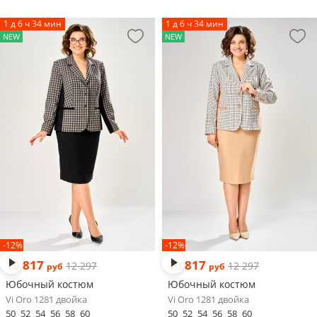
1 д 6 ч 34 мин
1 д 6 ч 34 мин
NEW
NEW
-12%
-12%
10 817
10 817
12 297
12 297
руб
руб
Юбочный костюм
Юбочный костюм
Vi Oro 1281 двойка
Vi Oro 1281 двойка
50
52
54
56
58
60
50
52
54
56
58
60