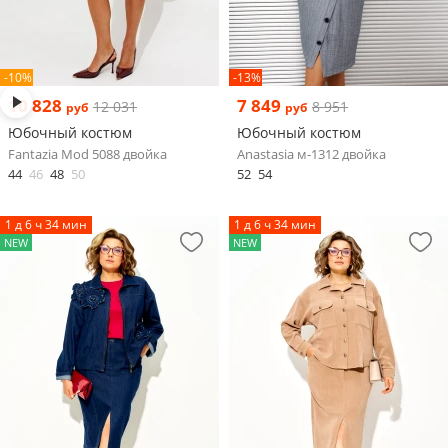
-10%
-13%
10 828
7 849
12 031
8 951
руб
руб
Юбочный костюм
Юбочный костюм
Fantazia Mod 5088 двойка
Anastasia м-1312 двойка
44
46
48
50
52
54
1 д 6 ч 34 мин
1 д 6 ч 34 мин
NEW
NEW