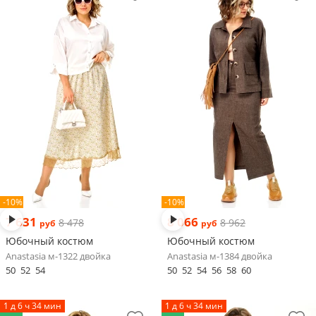
-10%
-10%
7 631
8 066
8 478
8 962
руб
руб
Юбочный костюм
Юбочный костюм
Anastasia м-1322 двойка
Anastasia м-1384 двойка
50
52
54
50
52
54
56
58
60
1 д 6 ч 34 мин
1 д 6 ч 34 мин