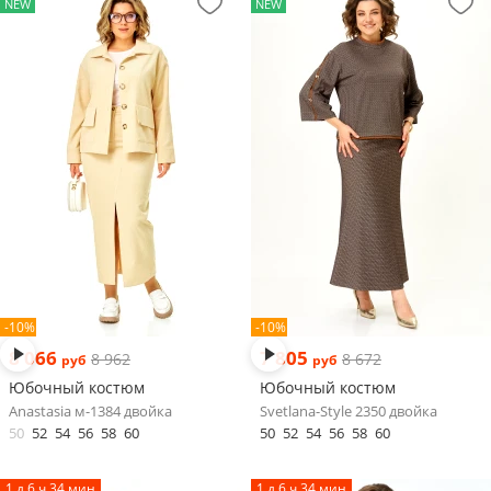
NEW
NEW
-10%
-10%
8 066
7 805
8 962
8 672
руб
руб
Юбочный костюм
Юбочный костюм
Anastasia м-1384 двойка
Svetlana-Style 2350 двойка
50
52
54
56
58
60
50
52
54
56
58
60
1 д 6 ч 34 мин
1 д 6 ч 34 мин