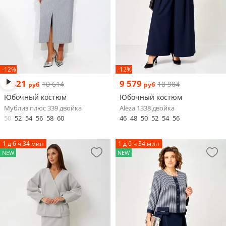
-12%
-12%
9 321
9 579
10 614
10 904
руб
руб
Юбочный костюм
Юбочный костюм
Мублиз плюс 339 двойка
Aleza 1338 двойка
50
52
54
56
58
60
46
48
50
52
54
56
1 д 6 ч 34 мин
1 д 6 ч 34 мин
NEW
NEW