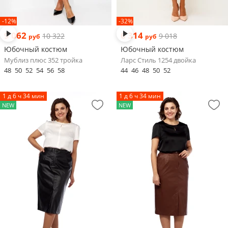
-12%
-32%
9 062
6 314
10 322
9 018
руб
руб
Юбочный костюм
Юбочный костюм
Мублиз плюс 352 тройка
Ларс Стиль 1254 двойка
48
50
52
54
56
58
44
46
48
50
52
1 д 6 ч 34 мин
1 д 6 ч 34 мин
NEW
NEW