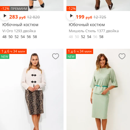
-12%
-12%
ПРЕМИУМ
11 283
11 199
12 820
12 725
руб
руб
Юбочный костюм
Юбочный костюм
Vi Oro 1293 двойка
Мишель Стиль 1377 двойка
48
50
52
54
56
58
48
50
52
54
56
58
1 д 6 ч 34 мин
1 д 6 ч 34 мин
NEW
NEW