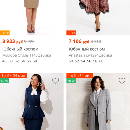
-10%
-13%
8 933
7 106
9 925
8 110
руб
руб
Юбочный костюм
Юбочный костюм
Милора Стиль 1146 двойка
Anastasia м-1394 двойка
48
50
52
54
56
58
50
52
54
56
58
60
1 д 6 ч 34 мин
1 д 6 ч 34 мин
NEW
NEW