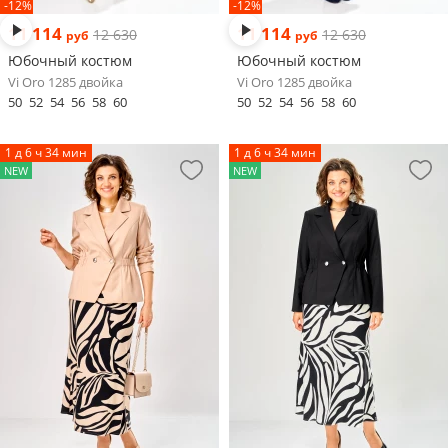
-12%
-12%
11 114
11 114
12 630
12 630
руб
руб
Юбочный костюм
Юбочный костюм
Vi Oro 1285 двойка
Vi Oro 1285 двойка
50
52
54
56
58
60
50
52
54
56
58
60
1 д 6 ч 34 мин
1 д 6 ч 34 мин
NEW
NEW