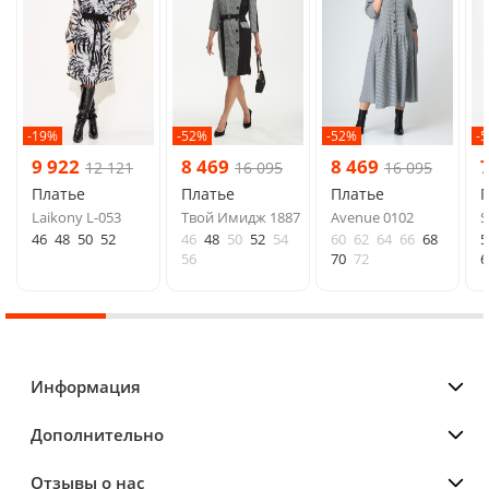
-19%
-52%
-52%
-
9 922
8 469
8 469
12 121
16 095
16 095
Платье
Платье
Платье
Laikony L-053
Твой Имидж 1887
Avenue 0102
S
46
48
50
52
46
48
50
52
54
60
62
64
66
68
5
56
70
72
6
Информация
Дополнительно
Отзывы о нас