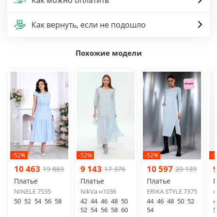
Как вернуть, если не подошло
Похожие модели
-52%
-52%
-52%
-
10 463
9 143
10 597
19 883
17 376
20 139
Платье
Платье
Платье
NINELE 7535
NikVa н1036
ERIKA STYLE 7375
A
50
52
54
56
58
42
44
46
48
50
44
46
48
50
52
4
52
54
56
58
60
54
5