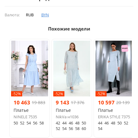
Валюта:
RUB
BYN
Похожие модели
-52%
-52%
-52%
10 463
9 143
10 597
19 883
17 376
20 139
Платье
Платье
Платье
NINELE 7535
NikVa н1036
ERIKA STYLE 7375
50
52
54
56
58
42
44
46
48
50
44
46
48
50
52
52
54
56
58
60
54