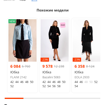
Похожие модели
NEW
-23%
-23%
6 084
9 578
6 358
6 760
12 238
8 124
Юбка
Юбка
Юбка
FLAIM 2142
Bazalini 5083
EOLA 2933
42
44
46
48
50
42
44
46
48
50
44
46
48
50
52
52
52
54
56
58
54