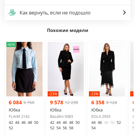
Как вернуть, если не подошло
Похожие модели
NEW
-23%
-23%
-
6 084
9 578
6 358
6 760
12 238
8 124
Юбка
Юбка
Юбка
FLAIM 2142
Bazalini 5083
EOLA 2933
F
42
44
46
48
50
42
44
46
48
50
44
46
48
50
52
4
52
52
54
56
58
54
5