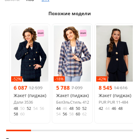
Похожие модели
-52%
-18%
-42%
6 087
5 788
8 545
12 599
7 099
14 616
Жакет (пиджак)
Жакет (пиджак)
Жакет (пиджак)
Дали 3536
БелЭльСтиль 412
PUR PUR 11-484
48
50
52
54
56
44
46
48
50
52
42
44
46
48
58
60
54
56
58
60
62