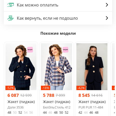
Как можно оплатить
Как вернуть, если не подошло
Похожие модели
-52%
-18%
-42%
-
6 087
5 788
8 545
12 599
7 099
14 616
Жакет (пиджак)
Жакет (пиджак)
Жакет (пиджак)
Ж
Дали 3536
БелЭльСтиль 412
PUR PUR 11-484
Б
48
50
52
54
56
44
46
48
50
52
42
44
46
48
4