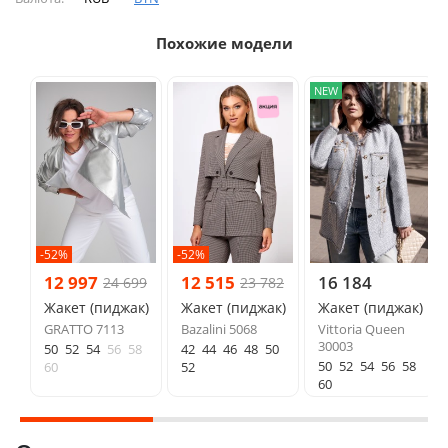
Похожие модели
NEW
-52%
-52%
12 997
12 515
16 184
24 699
23 782
Жакет (пиджак)
Жакет (пиджак)
Жакет (пиджак)
GRATTO 7113
Bazalini 5068
Vittoria Queen
30003
50
52
54
56
58
42
44
46
48
50
50
52
54
56
58
60
52
60