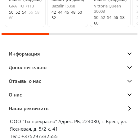
GRATTO 7113
Bazalini 5068
Vittoria Queen
V
30003
3
50
52
54
56
58
42
44
46
48
50
50
52
54
56
58
5
60
52
60
6
Информация
Дополнительно
Отзывы о нас
О нас
Наши реквизиты
ООО "Ты прекрасна" Адрес: РБ, 224030, г. Брест, ул.
Ясеневая, д. 5/2 к. 41
Тел.: +375297332555