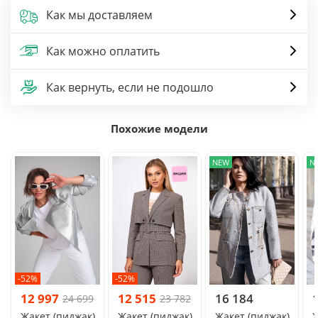
Как мы доставляем
Как можно оплатить
Как вернуть, если не подошло
Похожие модели
NEW
N
-52%
-52%
12 997
12 515
16 184
24 699
23 782
Жакет (пиджак)
Жакет (пиджак)
Жакет (пиджак)
Ж