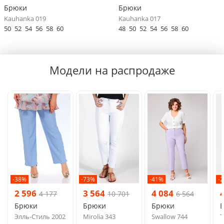
Брюки
Брюки
Kauhanka 019
Kauhanka 017
50
52
54
56
58
60
48
50
52
54
56
58
60
Модели на распродаже
-38%
-73%
-41%
-
2 596
3 564
4 084
4 177
10 701
6 564
Брюки
Брюки
Брюки
Элль-Стиль 2002
Mirolia 343
Swallow 744
Т