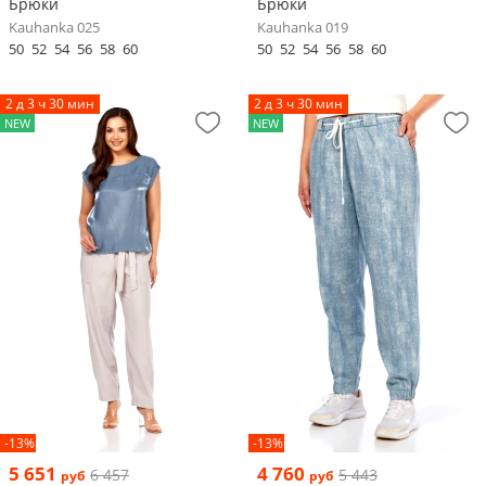
Брюки
Брюки
Kauhanka 025
Kauhanka 019
50
52
54
56
58
60
50
52
54
56
58
60
2 д 3 ч 30 мин
2 д 3 ч 30 мин
NEW
NEW
-13%
-13%
5 651
4 760
6 457
5 443
руб
руб