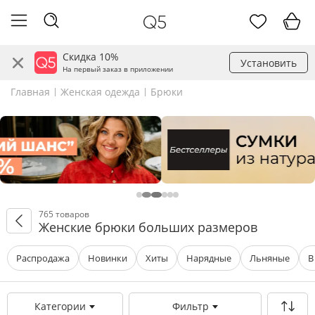
Скидка 10%
Установить
На первый заказ в приложении
Главная
Женская одежда
Брюки
765 товаров
Женские брюки больших размеров
Распродажа
Новинки
Хиты
Нарядные
Льняные
В
Категории
Фильтр