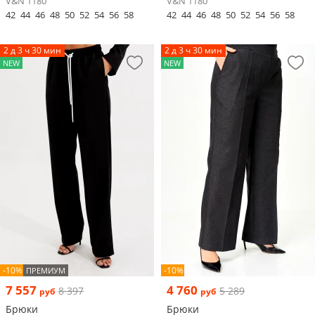
V&N 1180
V&N 1180
42
44
46
48
50
52
54
56
58
42
44
46
48
50
52
54
56
58
2 д 3 ч 30 мин
2 д 3 ч 30 мин
NEW
NEW
-10%
-10%
ПРЕМИУМ
7 557
4 760
8 397
5 289
руб
руб
Брюки
Брюки