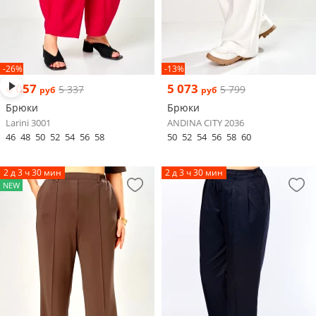
-26%
-13%
4 057
5 073
5 337
5 799
руб
руб
Брюки
Брюки
Larini 3001
ANDINA CITY 2036
46
48
50
52
54
56
58
50
52
54
56
58
60
2 д 3 ч 30 мин
2 д 3 ч 30 мин
NEW