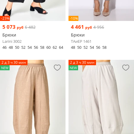
-23%
-10%
5 073
4 461
6 482
4 956
руб
руб
Брюки
Брюки
Larini 3002
ТAиЕР 1461
46
48
50
52
54
56
58
60
62
64
48
50
52
54
56
58
2 д 3 ч 30 мин
2 д 3 ч 30 мин
NEW
NEW