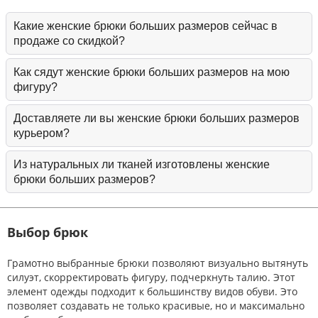
Какие женские брюки больших размеров сейчас в
продаже со скидкой?
Самые большие скидки можно увидеть в разделе
Как сядут женские брюки больших размеров на мою
"Распродажа"
. Все скидки на белорусские товары
фигуру?
актуальны. А если хочется еще больших скидок, то
заходите в раздел
"женские брюки больших размеров со
Чтобы выбранная Вами вещь села идеально,
Доставляете ли вы женские брюки больших размеров
скидками более 50%
воспользуйтесь нашей таблицой размеров и таблицей
курьером?
измерений готового изделия. В любом случае после
заказа с Вами свяжется менеджер и детально расскажет
Да, мы доставляем курьерами почты по Беларуси и
Из натуральных ли тканей изготовлены женские
как женские брюки больших размеров садятся именно на
курьерами СДЭК по России. Стоимость доставки Вы
брюки больших размеров?
вашу фигуру, и порекомендует нужный размер с
можете самостоятельно рассчитать в корзине.
точностью до 95%!
Всё зависит от конкретного изделия. Очень многие
женские брюки больших размеров сделаны из льна,
Выбор брюк
хлопка и шерсти. Часть изделий изготавливается и из
искусственных тканей великолепного качества.
Грамотно выбранные брюки позволяют визуально вытянуть
силуэт, скорректировать фигуру, подчеркнуть талию. Этот
элемент одежды подходит к большинству видов обуви. Это
позволяет создавать не только красивые, но и максимально