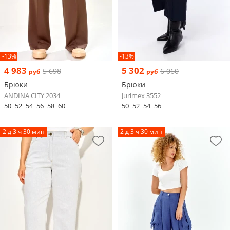
-13%
-13%
4 983
5 302
5 698
6 060
руб
руб
Брюки
Брюки
ANDINA CITY 2034
Jurimex 3552
50
52
54
56
58
60
50
52
54
56
2 д 3 ч 30 мин
2 д 3 ч 30 мин