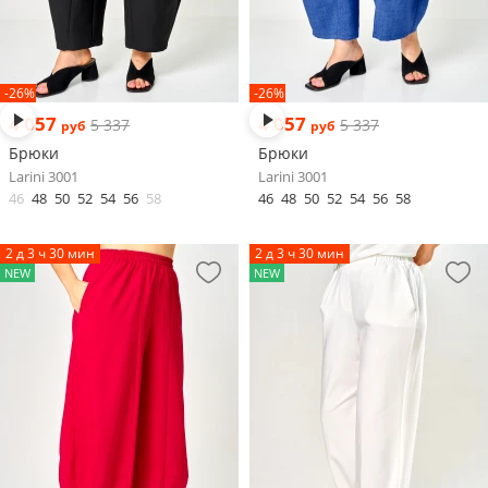
-26%
-26%
4 057
4 057
5 337
5 337
руб
руб
Брюки
Брюки
Larini 3001
Larini 3001
46
48
50
52
54
56
58
46
48
50
52
54
56
58
2 д 3 ч 30 мин
2 д 3 ч 30 мин
NEW
NEW