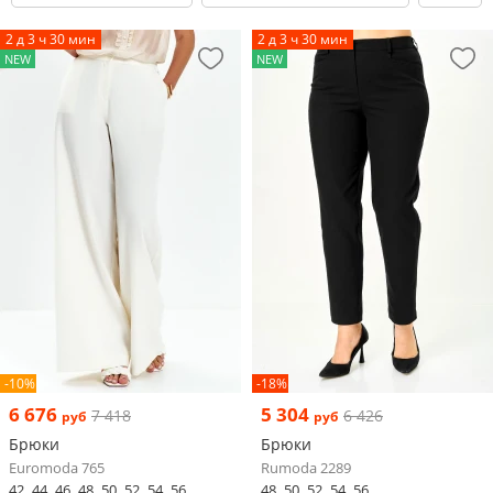
2 д 3 ч 30 мин
2 д 3 ч 30 мин
NEW
NEW
-10%
-18%
6 676
5 304
7 418
6 426
руб
руб
Брюки
Брюки
Euromoda 765
Rumoda 2289
42
44
46
48
50
52
54
56
48
50
52
54
56