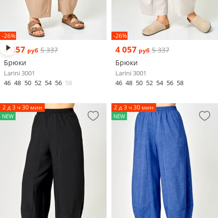
-26%
-26%
4 057
4 057
5 337
5 337
руб
руб
Брюки
Брюки
Larini 3001
Larini 3001
46
48
50
52
54
56
58
46
48
50
52
54
56
58
2 д 3 ч 30 мин
2 д 3 ч 30 мин
NEW
NEW