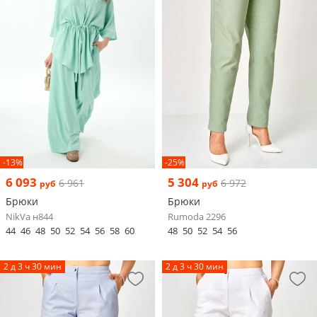
-13%
-25%
6 093
5 304
6 961
6 972
руб
руб
Брюки
Брюки
NikVa н844
Rumoda 2296
44
46
48
50
52
54
56
58
60
48
50
52
54
56
2 д 3 ч 30 мин
2 д 3 ч 30 мин