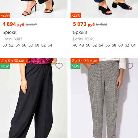
-23%
-23%
4 894
5 073
6 254
6 482
руб
руб
Брюки
Брюки
Larini 3003
Larini 3002
50
52
54
56
58
60
62
64
46
48
50
52
54
56
58
60
62
64
2 д 3 ч 30 мин
2 д 3 ч 30 мин
NEW
NEW