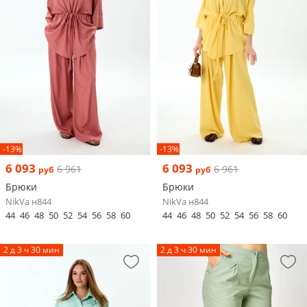
-13%
-13%
6 093
6 093
6 961
6 961
руб
руб
Брюки
Брюки
NikVa н844
NikVa н844
44
46
48
50
52
54
56
58
60
44
46
48
50
52
54
56
58
60
2 д 3 ч 30 мин
2 д 3 ч 30 мин