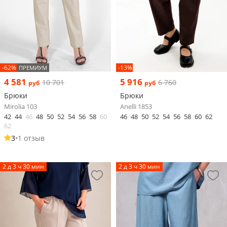
-62%
-13%
ПРЕМИУМ
4 581
5 916
10 701
6 760
руб
руб
Брюки
Брюки
Mirolia 103
Anelli 1853
42
44
46
48
50
52
54
56
58
60
46
48
50
52
54
56
58
60
62
62
3
•
1 отзыв
2 д 3 ч 30 мин
2 д 3 ч 30 мин