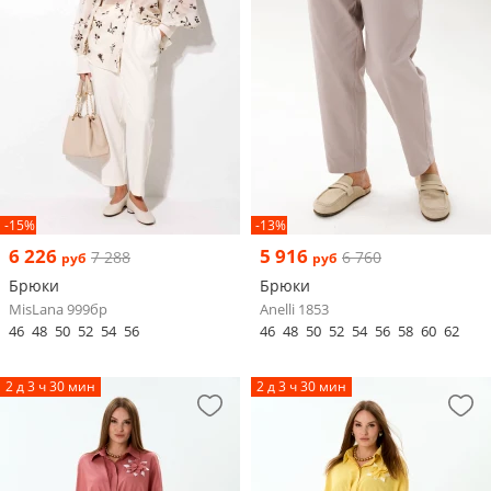
-15%
-13%
6 226
5 916
7 288
6 760
руб
руб
Брюки
Брюки
MisLana 999бр
Anelli 1853
46
48
50
52
54
56
46
48
50
52
54
56
58
60
62
2 д 3 ч 30 мин
2 д 3 ч 30 мин