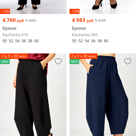
-13%
-13%
4 760
4 983
5 443
5 698
руб
руб
Брюки
Брюки
Kauhanka 016
Kauhanka 005
50
52
54
56
58
60
50
52
54
56
58
60
2 д 3 ч 30 мин
2 д 3 ч 30 мин
NEW
NEW