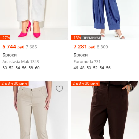
-27%
-13%
ПРЕМИУМ
5 744
7 281
7 685
8 309
руб
руб
Брюки
Брюки
Anastasia Mak 1343
Euromoda 731
50
52
54
56
58
60
46
48
50
52
54
56
2 д 3 ч 30 мин
2 д 3 ч 30 мин