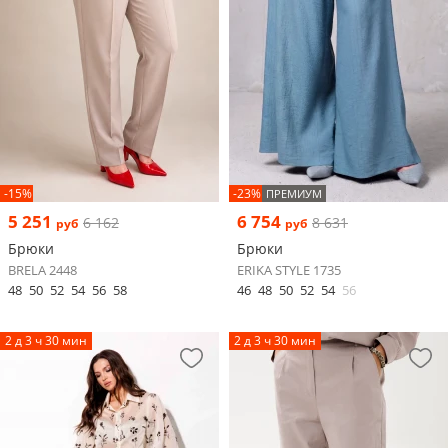
-15%
-23%
ПРЕМИУМ
5 251
6 754
6 162
8 631
руб
руб
Брюки
Брюки
BRELA 2448
ERIKA STYLE 1735
48
50
52
54
56
58
46
48
50
52
54
56
2 д 3 ч 30 мин
2 д 3 ч 30 мин