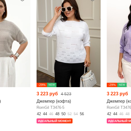
-29%
-29%
NEW
NEW
3 223 руб
3 223 руб
4 523
)
Джемпер (кофта)
Джемпер (к
RomGil ТЗ476-5
RomGil ТЗ476
42
44
46
48
50
52
54
56
42
44
46
48
ИДЕАЛЬНЫЙ МОМЕНТ
ИДЕАЛЬНЫЙ М