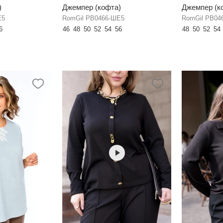
)
Джемпер (кофта)
Джемпер (к
Е5
RomGil РВ0466-ШЕ5
RomGil РВ04
6
46
48
50
52
54
56
48
50
52
54