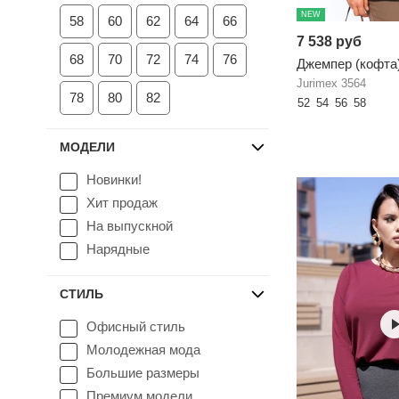
NEW
58
60
62
64
66
7 538 руб
68
70
72
74
76
Джемпер (кофта
Jurimex 3564
78
80
82
52
54
56
58
МОДЕЛИ
Новинки!
Хит продаж
На выпускной
Нарядные
СТИЛЬ
Офисный стиль
Молодежная мода
Большие размеры
Премиум модели