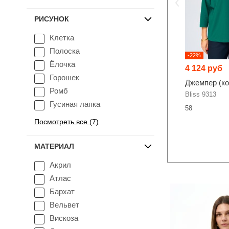
РИСУНОК
Клетка
Полоска
-22%
Ёлочка
4 124 руб
Горошек
Джемпер (к
Ромб
Bliss 9313
Гусиная лапка
58
Посмотреть все (7)
МАТЕРИАЛ
Акрил
Атлас
Бархат
Вельвет
Вискоза