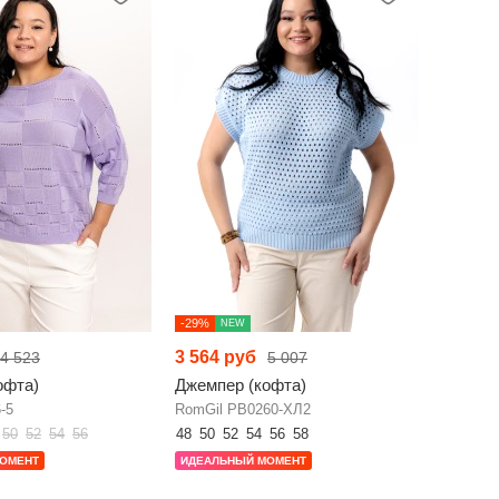
-29%
NEW
3 564 руб
4 523
5 007
офта)
Джемпер (кофта)
-5
RomGil РВ0260-ХЛ2
50
52
54
56
48
50
52
54
56
58
ОМЕНТ
ИДЕАЛЬНЫЙ МОМЕНТ