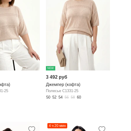
NEW
3 492 руб
офта)
Джемпер (кофта)
31-25
Полесье С1331-25
50
52
54
56
58
60
4 ч 20 мин