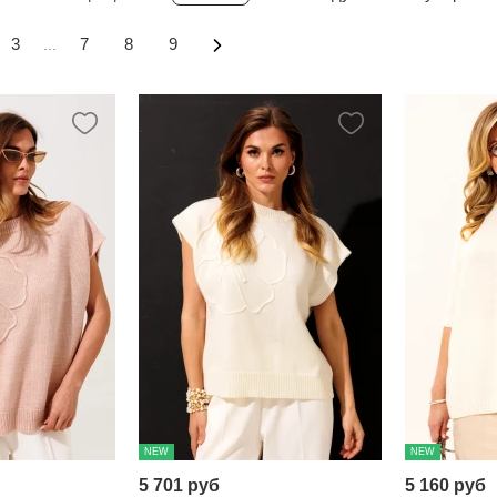
3
7
8
9
...
NEW
NEW
5 701 руб
5 160 руб