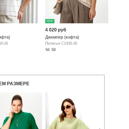
NEW
4 020 руб
офта)
Джемпер (кофта)
50-26
Полесье С1435-26
56
58
ЕМ РАЗМЕРЕ