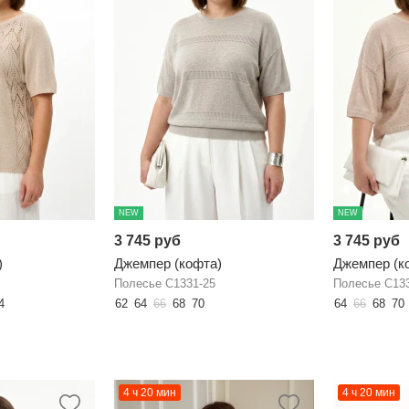
NEW
NEW
3 745 руб
3 745 руб
)
Джемпер (кофта)
Джемпер (к
Полесье С1331-25
Полесье С13
4
62
64
66
68
70
64
66
68
70
4 ч 20 мин
4 ч 20 мин