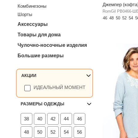
Джемпер (кофта
Комбинезоны
RomGil РВ0466-Ш
Шорты
46
48
50
52
54
5
Аксессуары
Товары для дома
Чулочно-носочные изделия
Большие размеры
АКЦИИ
ИДЕАЛЬНЫЙ МОМЕНТ
РАЗМЕРЫ ОДЕЖДЫ
38
40
42
44
46
48
50
52
54
56