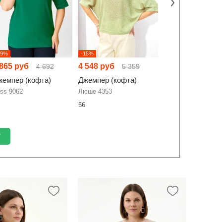
39%
-15%
-35%
 865 руб
4 548 руб
3 093 руб
4 692
5 359
4 75
жемпер (кофта)
Джемпер (кофта)
Джемпер (кофта
iss 9062
Люше 4353
Bliss 9062
56
56
У