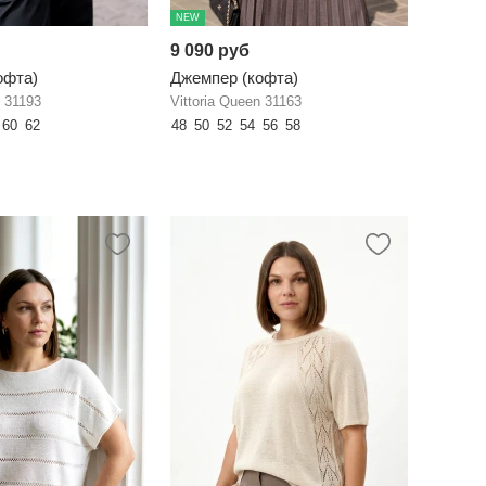
NEW
9 090 руб
офта)
Джемпер (кофта)
n 31193
Vittoria Queen 31163
60
62
48
50
52
54
56
58