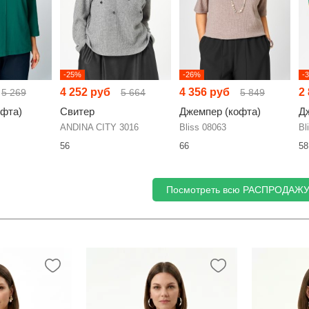
-25%
-26%
-
4 252 руб
4 356 руб
2
5 269
5 664
5 849
офта)
Свитер
Джемпер (кофта)
Д
ANDINA CITY 3016
Bliss 08063
Bl
56
66
58
Посмотреть всю РАСПРОДАЖ