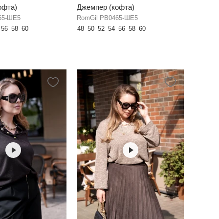
офта)
Джемпер (кофта)
65-ШЕ5
RomGil РВ0465-ШЕ5
56
58
60
48
50
52
54
56
58
60