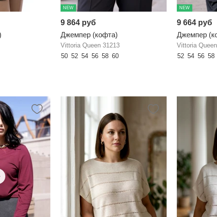
NEW
NEW
9 864 руб
9 664 руб
)
Джемпер (кофта)
Джемпер (к
Vittoria Queen 31213
Vittoria Quee
50
52
54
56
58
60
52
54
56
58