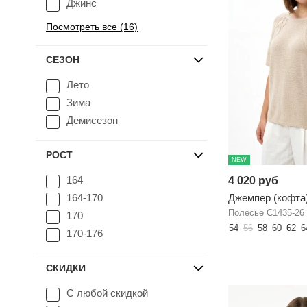
Джинс
Посмотреть все (16)
СЕЗОН
Лето
Зима
Демисезон
РОСТ
NEW
164
4 020 руб
164-170
Джемпер (кофта
Полесье С1435-26
170
54
56
58
60
62
6
170-176
СКИДКИ
С любой скидкой