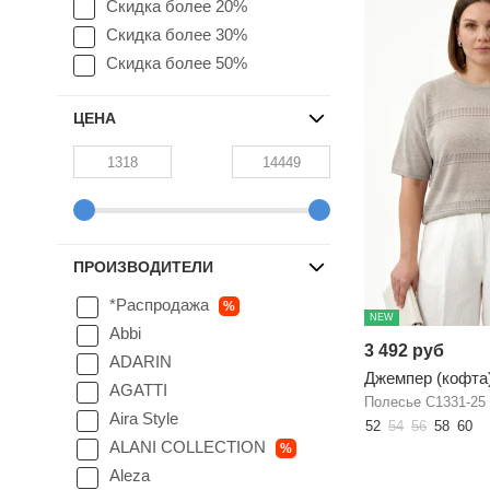
Скидка более 20%
Скидка более 30%
Скидка более 50%
ЦЕНА
ПРОИЗВОДИТЕЛИ
*Распродажа
%
NEW
Abbi
3 492 руб
ADARIN
Джемпер (кофта
AGATTI
Полесье С1331-25
Aira Style
52
54
56
58
60
ALANI COLLECTION
%
Aleza