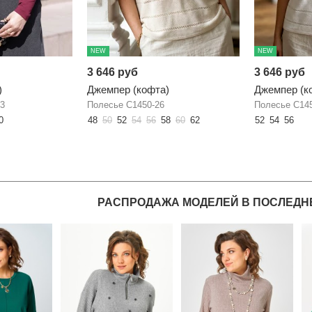
NEW
NEW
3 646 руб
3 646 руб
)
Джемпер (кофта)
Джемпер (к
23
Полесье С1450-26
Полесье С14
0
48
50
52
54
56
58
60
62
52
54
56
РАСПРОДАЖА МОДЕЛЕЙ В ПОСЛЕДН