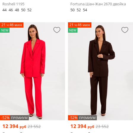
Rosheli 1195
Fortuna.Шан-Жан 2670 двойка
44
46
48
50
52
50
52
54
21 ч 46 мин
21 ч 46 мин
NEW
NEW
-52%
-52%
ПРЕМИУМ
ПРЕМИУМ
12 394
12 394
23 552
23 552
руб
руб