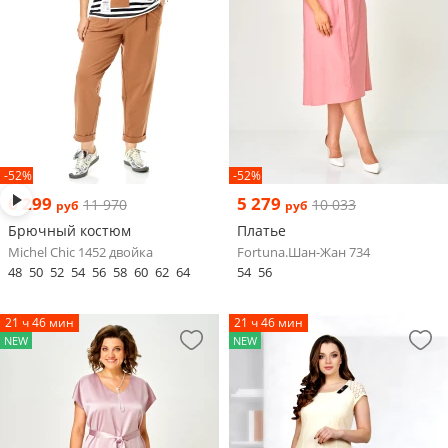
-52%
-52%
6 299
5 279
11 970
10 033
руб
руб
Брючный костюм
Платье
Michel Chic 1452 двойка
Fortuna.Шан-Жан 734
48
50
52
54
56
58
60
62
64
54
56
21 ч 46 мин
21 ч 46 мин
NEW
NEW