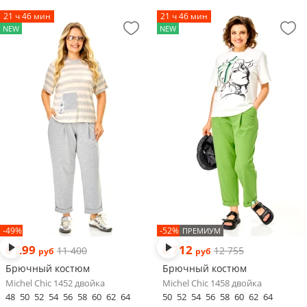
21 ч 46 мин
21 ч 46 мин
NEW
NEW
-49%
-52%
ПРЕМИУМ
6 299
6 712
11 400
12 755
руб
руб
Брючный костюм
Брючный костюм
Michel Chic 1452 двойка
Michel Chic 1458 двойка
48
50
52
54
56
58
60
62
64
50
52
54
56
58
60
62
64