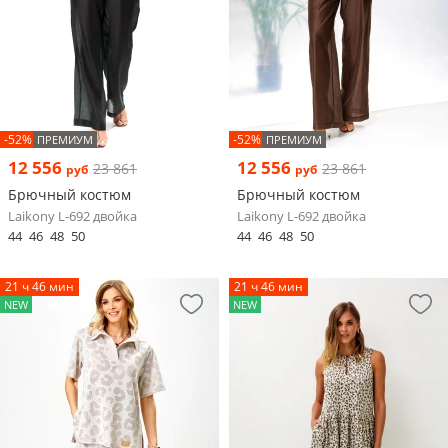
-52%
-52%
ПРЕМИУМ
ПРЕМИУМ
12 556
12 556
23 861
23 861
руб
руб
Брючный костюм
Брючный костюм
Laikony L-692 двойка
Laikony L-692 двойка
44
46
48
50
44
46
48
50
21 ч 46 мин
21 ч 46 мин
NEW
NEW