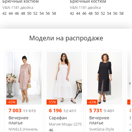
Брючный костюм
Брючный костюм
V&N 1181 двойка
V&N 1181 двойка
42
44
46
48
50
52
54
56
58
42
44
46
48
50
52
54
56
58
Модели на распродаже
-43%
-55%
-43%
-
7 003
6 196
5 731
11 615
12 411
9 481
Вечернее
Сарафан
Вечернее
платье
платье
Магия Моды 2275
A
NINELE (Нинель
Svetlana-Style
46
6