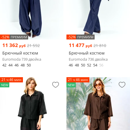
-52%
-52%
ПРЕМИУМ
ПРЕМИУМ
11 362
11 477
21 592
21 810
руб
руб
Брючный костюм
Брючный костюм
Euromoda 739 двойка
Euromoda 736 двойка
42
44
46
48
50
46
48
50
52
54
56
21 ч 46 мин
21 ч 46 мин
NEW
NEW