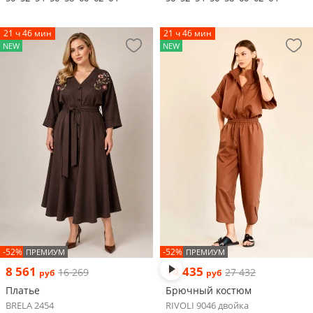
21 ч 46 мин
21 ч 46 мин
NEW
NEW
-52%
-52%
ПРЕМИУМ
ПРЕМИУМ
8 561
14 435
16 269
27 432
руб
руб
Платье
Брючный костюм
BRELA 2454
RIVOLI 9046 двойка