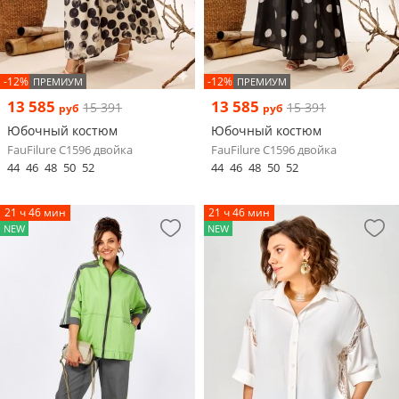
-12%
-12%
ПРЕМИУМ
ПРЕМИУМ
13 585
13 585
15 391
15 391
руб
руб
Юбочный костюм
Юбочный костюм
FauFilure С1596 двойка
FauFilure С1596 двойка
44
46
48
50
52
44
46
48
50
52
21 ч 46 мин
21 ч 46 мин
NEW
NEW