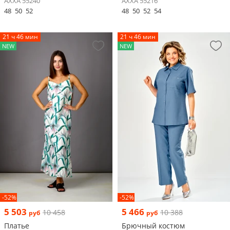
AXXA 55240
AXXA 55216
48
50
52
48
50
52
54
21 ч 46 мин
21 ч 46 мин
NEW
NEW
-52%
-52%
5 503
5 466
10 458
10 388
руб
руб
Платье
Брючный костюм