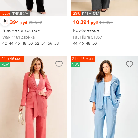
-52%
-28%
ПРЕМИУМ
ПРЕМИУМ
12 394
10 394
23 552
14 059
руб
руб
Брючный костюм
Комбинезон
V&N 1181 двойка
FauFilure С1857
42
44
46
48
50
52
54
56
58
44
46
48
50
21 ч 46 мин
21 ч 46 мин
NEW
NEW