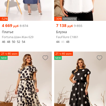
-52%
-30%
ПРЕМИУМ
4 669
7 138
8 874
9 855
руб
руб
Платье
Блузка
Fortuna.Шан-Жан 629
FauFilure С1861
46
48
50
52
54
44
46
48
21 ч 46 мин
21 ч 46 мин
NEW
NEW