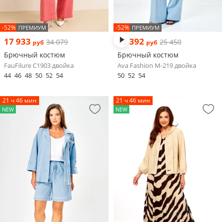
-52%
-52%
ПРЕМИУМ
ПРЕМИУМ
17 933
13 392
34 079
25 450
руб
руб
Брючный костюм
Брючный костюм
FauFilure С1903 двойка
Ava Fashion М-219 двойка
44
46
48
50
52
54
50
52
54
21 ч 46 мин
21 ч 46 мин
NEW
NEW