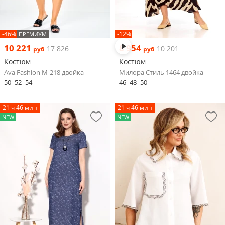
-46%
-12%
ПРЕМИУМ
10 221
8 954
17 826
10 201
руб
руб
Костюм
Костюм
Ava Fashion М-218 двойка
Милора Стиль 1464 двойка
50
52
54
46
48
50
21 ч 46 мин
21 ч 46 мин
NEW
NEW