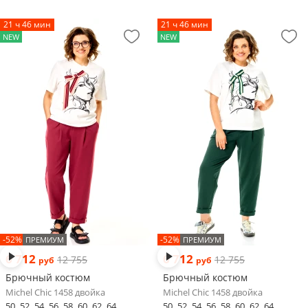
21 ч 46 мин
21 ч 46 мин
NEW
NEW
-52%
-52%
ПРЕМИУМ
ПРЕМИУМ
6 712
6 712
12 755
12 755
руб
руб
Брючный костюм
Брючный костюм
Michel Chic 1458 двойка
Michel Chic 1458 двойка
50
52
54
56
58
60
62
64
50
52
54
56
58
60
62
64