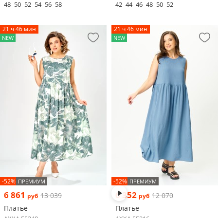
48
50
52
54
56
58
42
44
46
48
50
52
21 ч 46 мин
21 ч 46 мин
NEW
NEW
-52%
-52%
ПРЕМИУМ
ПРЕМИУМ
6 861
6 352
13 039
12 070
руб
руб
Платье
Платье