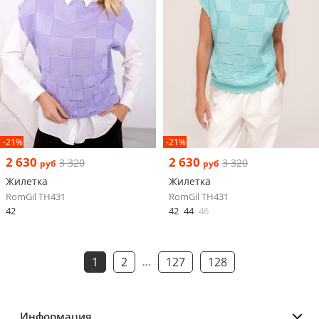
-21%
-21%
2 630
2 630
3 320
3 320
руб
руб
Жилетка
Жилетка
RomGil ТН431
RomGil ТН431
42
42
44
46
1
2
127
128
...
Информация