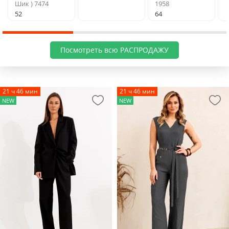
Шик ) 7474
1958
52
64
Посмотреть всю РАСПРОДАЖУ
21 ч 46 мин
21 ч 46 мин
NEW
NEW