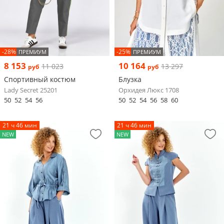
-28%
-25%
ПРЕМИУМ
ПРЕМИУМ
8 153
10 164
11 023
13 297
руб
руб
Спортивный костюм
Блузка
Lady Secret 25201
Орхидея Люкс 1708
50
52
54
56
50
52
54
56
58
60
21 ч 46 мин
21 ч 46 мин
NEW
NEW