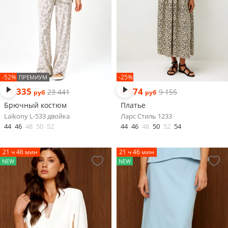
-52%
-25%
ПРЕМИУМ
12 335
6 974
23 441
9 155
руб
руб
Брючный костюм
Платье
Laikony L-533 двойка
Ларс Стиль 1233
44
46
48
50
52
44
46
48
50
52
54
21 ч 46 мин
21 ч 46 мин
NEW
NEW