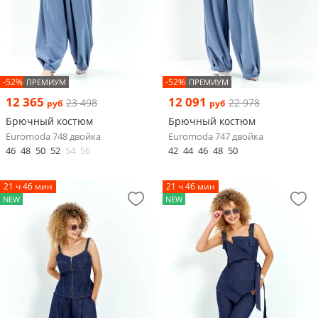
-52%
-52%
ПРЕМИУМ
ПРЕМИУМ
12 365
12 091
23 498
22 978
руб
руб
Брючный костюм
Брючный костюм
Euromoda 748 двойка
Euromoda 747 двойка
46
48
50
52
54
56
42
44
46
48
50
21 ч 46 мин
21 ч 46 мин
NEW
NEW