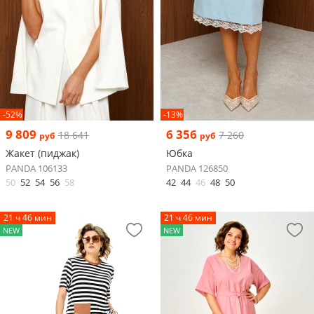
-52%
-13%
9 809
6 356
18 641
7 260
руб
руб
Жакет (пиджак)
Юбка
PANDA 106133
PANDA 126850
50
52
54
56
58
42
44
46
48
50
21 ч 46 мин
21 ч 46 мин
NEW
NEW