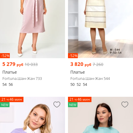
-52%
-52%
5 279
3 820
10 033
7 260
руб
руб
Платье
Платье
Fortuna.Шан-Жан 733
Fortuna.Шан-Жан 544
54
56
50
52
54
21 ч 46 мин
21 ч 46 мин
NEW
NEW